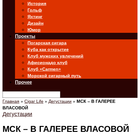
История
Гольф
Яхтинг
Дизайн
Юмор
Проекты
Погарская сигара
Куба как открытие
Клуб мужских увлечений
Афисионадо клуб
Клуб «Carmen»
Морской сигарный путь
Прочее
Главная
»
Cigar Life
»
Дегустации
»
МСК – В ГАЛЕРЕЕ
ВЛАСОВОЙ
Дегустации
МСК – В ГАЛЕРЕЕ ВЛАСОВОЙ