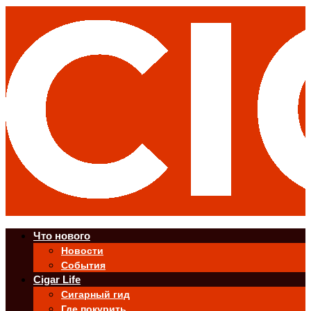
Что нового
Новости
События
Cigar Life
Сигарный гид
Где покурить