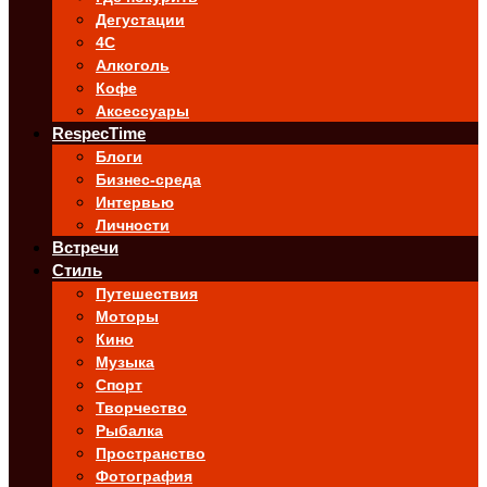
Дегустации
4C
Алкоголь
Кофе
Аксессуары
RespecTime
Блоги
Бизнес-среда
Интервью
Личности
Встречи
Стиль
Путешествия
Моторы
Кино
Музыка
Спорт
Творчество
Рыбалка
Пространство
Фотография