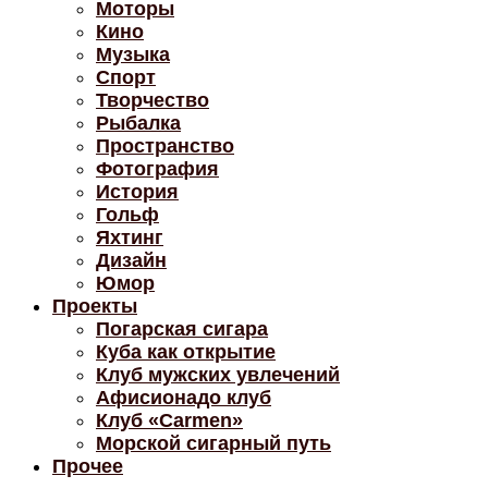
Моторы
Кино
Музыка
Спорт
Творчество
Рыбалка
Пространство
Фотография
История
Гольф
Яхтинг
Дизайн
Юмор
Проекты
Погарская сигара
Куба как открытие
Клуб мужских увлечений
Афисионадо клуб
Клуб «Carmen»
Морской сигарный путь
Прочее