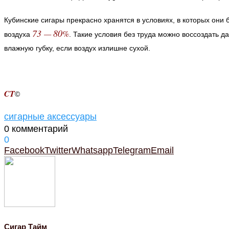
Кубинские сигары прекрасно хранятся в условиях, в которых они 
73
80
—
%
воздуха
. Такие условия без труда можно воссоздать 
влажную губку, если воздух излишне сухой.
CT
©
сигарные аксессуары
0 комментарий
0
Facebook
Twitter
Whatsapp
Telegram
Email
Cигар Тайм