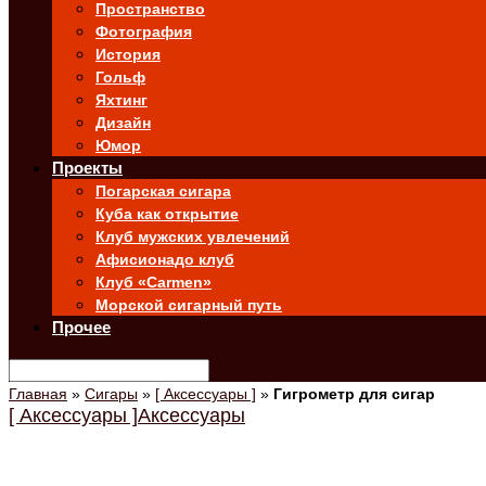
Пространство
Фотография
История
Гольф
Яхтинг
Дизайн
Юмор
Проекты
Погарская сигара
Куба как открытие
Клуб мужских увлечений
Афисионадо клуб
Клуб «Carmen»
Морской сигарный путь
Прочее
Главная
»
Сигары
»
[ Аксессуары ]
»
Гигрометр для сигар
[ Аксессуары ]
Аксессуары