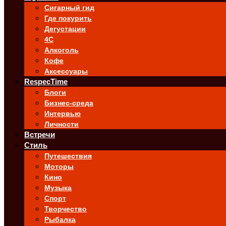
Сигарный гид
Где покурить
Дегустации
4C
Алкоголь
Кофе
Аксессуары
RespecTime
Блоги
Бизнес-среда
Интервью
Личности
Встречи
Стиль
Путешествия
Моторы
Кино
Музыка
Спорт
Творчество
Рыбалка