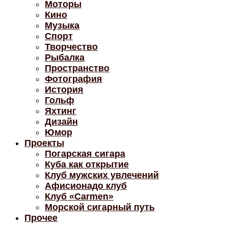
Моторы
Кино
Музыка
Спорт
Творчество
Рыбалка
Пространство
Фотография
История
Гольф
Яхтинг
Дизайн
Юмор
Проекты
Погарская сигара
Куба как открытие
Клуб мужских увлечений
Афисионадо клуб
Клуб «Carmen»
Морской сигарный путь
Прочее