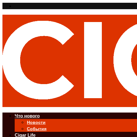
Что нового
Новости
События
Cigar Life