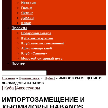
История
Гольф
Яхтинг
Дизайн
Юмор
Проекты
Погарская сигара
Куба как открытие
Клуб мужских увлечений
Афисионадо клуб
Клуб «Carmen»
Морской сигарный путь
Прочее
Главная
»
Путешествия
»
[ Куба ]
»
ИМПОРТОЗАМЕЩЕНИЕ И
ХЬЮМИДОРЫ HABANOS
[ Куба ]
Аксессуары
ИМПОРТОЗАМЕЩЕНИЕ И
ХЬЮМИДОРЫ HABANOS