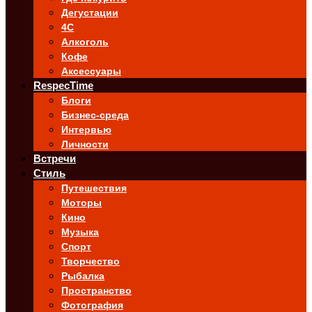
Дегустации
4C
Алкоголь
Кофе
Аксессуары
RespecTime
Блоги
Бизнес-среда
Интервью
Личности
Встречи
Стиль
Путешествия
Моторы
Кино
Музыка
Спорт
Творчество
Рыбалка
Пространство
Фотография