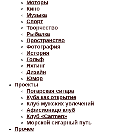
Моторы
Кино
Музыка
Спорт
Творчество
Рыбалка
Пространство
Фотография
История
Гольф
Яхтинг
Дизайн
Юмор
Проекты
Погарская сигара
Куба как открытие
Клуб мужских увлечений
Афисионадо клуб
Клуб «Carmen»
Морской сигарный путь
Прочее