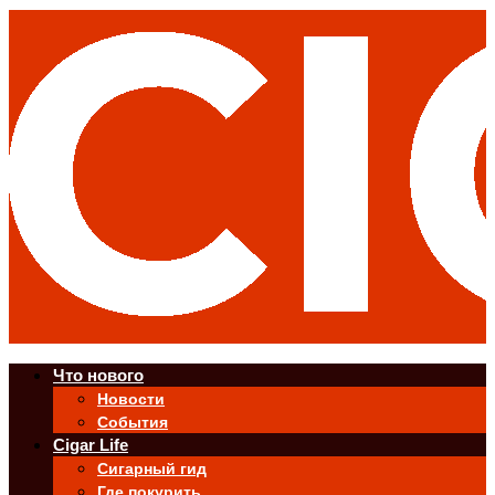
Что нового
Новости
События
Cigar Life
Сигарный гид
Где покурить