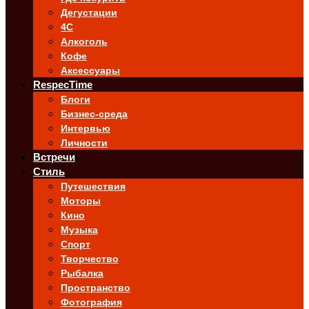
Дегустации
4C
Алкоголь
Кофе
Аксессуары
RespecTime
Блоги
Бизнес-среда
Интервью
Личности
Встречи
Стиль
Путешествия
Моторы
Кино
Музыка
Спорт
Творчество
Рыбалка
Пространство
Фотография