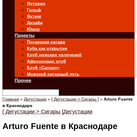
История
Гольф
Яхтинг
Дизайн
Юмор
Проекты
Погарская сигара
Куба как открытие
Клуб мужских увлечений
Афисионадо клуб
Клуб «Carmen»
Морской сигарный путь
Прочее
Главная
»
Дегустации
»
[ Дегустации > Сигары ]
»
Arturo Fuente
в Краснодаре
[ Дегустации > Сигары ]
Дегустации
Arturo Fuente в Краснодаре