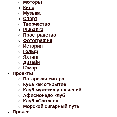
Моторы
Кино
Музыка
Спорт
Творчество
Рыбалка
Пространство
Фотография
История
Гольф
Яхтинг
Дизайн
Юмор
Проекты
Погарская сигара
Куба как открытие
Клуб мужских увлечений
Афисионадо клуб
Клуб «Carmen»
Морской сигарный путь
Прочее