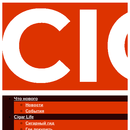
Что нового
Новости
События
Cigar Life
Сигарный гид
Где покурить