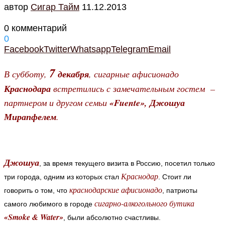
автор
Cигар Тайм
11.12.2013
0 комментарий
0
Facebook
Twitter
Whatsapp
Telegram
Email
7
В субботу,
декабря
, сигарные афисионадо
Краснодара
встретились с замечательным гостем –
партнером и другом семьи
«Fuente», Джошуа
Мирапфелем
.
Джошуа
, за время текущего визита в Россию, посетил только
Краснодар
три города, одним из которых стал
. Стоит ли
краснодарские афисионадо
говорить о том, что
, патриоты
сигарно-алкогольного бутика
самого любимого в городе
«Smoke & Water»
, были абсолютно счастливы.