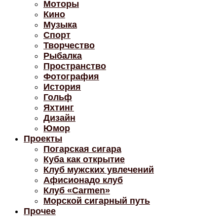
Моторы
Кино
Музыка
Спорт
Творчество
Рыбалка
Пространство
Фотография
История
Гольф
Яхтинг
Дизайн
Юмор
Проекты
Погарская сигара
Куба как открытие
Клуб мужских увлечений
Афисионадо клуб
Клуб «Carmen»
Морской сигарный путь
Прочее