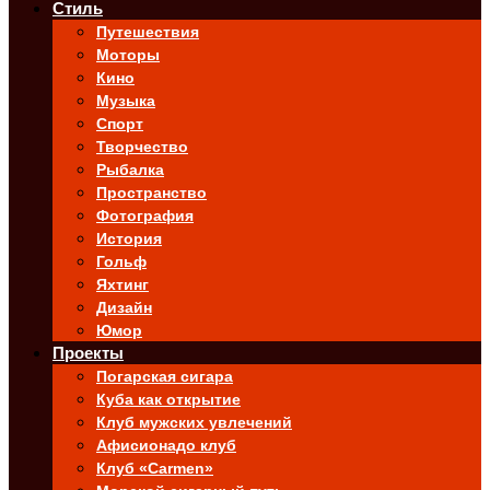
Стиль
Путешествия
Моторы
Кино
Музыка
Спорт
Творчество
Рыбалка
Пространство
Фотография
История
Гольф
Яхтинг
Дизайн
Юмор
Проекты
Погарская сигара
Куба как открытие
Клуб мужских увлечений
Афисионадо клуб
Клуб «Carmen»