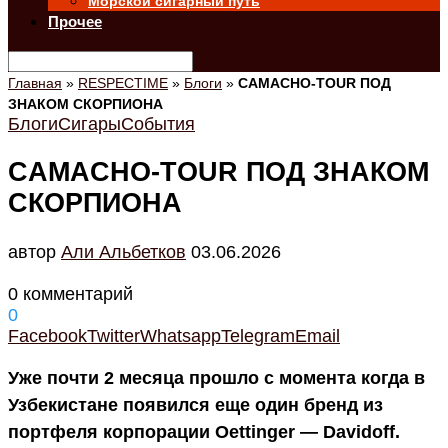
Морской сигарный путь
Прочее
Главная
»
RESPECTIME
»
Блоги
»
CAMACHO-TOUR ПОД
ЗНАКОМ СКОРПИОНА
Блоги
Сигары
События
CAMACHO-TOUR ПОД ЗНАКОМ
СКОРПИОНА
автор
Али Альбетков
03.06.2026
0 комментарий
0
Facebook
Twitter
Whatsapp
Telegram
Email
Уже почти 2 месяца прошло с момента когда в
Узбекистане появился еще один бренд из
портфеля корпорации Oettinger — Davidoff.