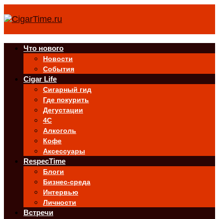
Что нового
Новости
События
Cigar Life
Сигарный гид
Где покурить
Дегустации
4C
Алкоголь
Кофе
Аксессуары
RespecTime
Блоги
Бизнес-среда
Интервью
Личности
Встречи