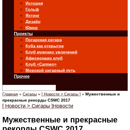
История
Гольф
Яхтинг
Дизайн
Юмор
Проекты
Погарская сигара
Куба как открытие
Клуб мужских увлечений
Афисионадо клуб
Клуб «Carmen»
Морской сигарный путь
Прочее
Главная
»
Сигары
»
[ Новости > Сигары ]
»
Мужественные и
прекрасные рекорды CSWC 2017
[ Новости > Сигары ]
Новости
Мужественные и прекрасные
рекорды CSWC 2017