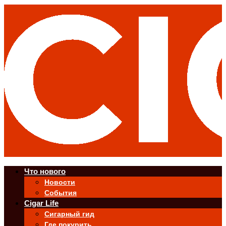
Что нового
Новости
События
Cigar Life
Сигарный гид
Где покурить