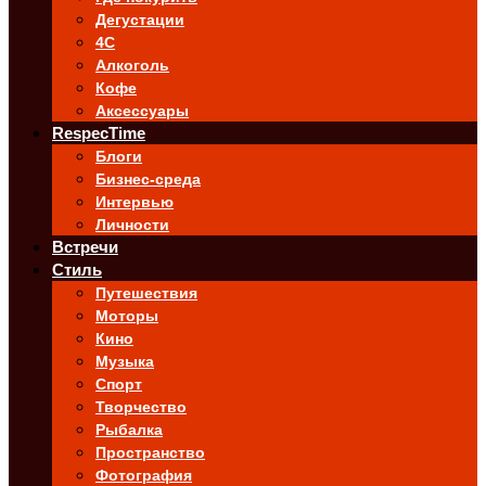
Дегустации
4C
Алкоголь
Кофе
Аксессуары
RespecTime
Блоги
Бизнес-среда
Интервью
Личности
Встречи
Стиль
Путешествия
Моторы
Кино
Музыка
Спорт
Творчество
Рыбалка
Пространство
Фотография