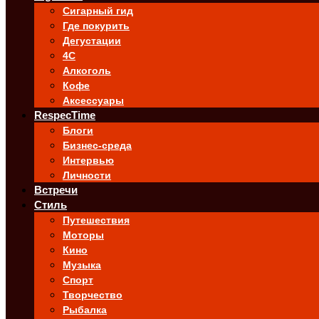
Сигарный гид
Где покурить
Дегустации
4C
Алкоголь
Кофе
Аксессуары
RespecTime
Блоги
Бизнес-среда
Интервью
Личности
Встречи
Стиль
Путешествия
Моторы
Кино
Музыка
Спорт
Творчество
Рыбалка