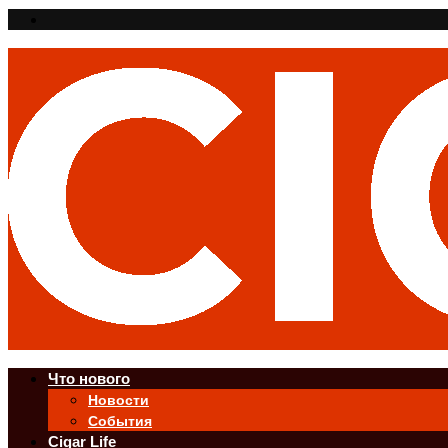
Что нового
Новости
События
Cigar Life