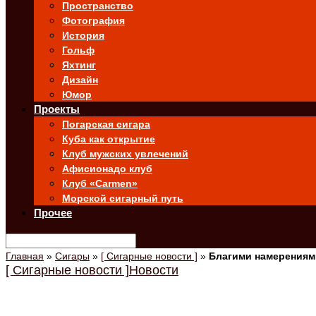
Пространство
Фотография
История
Гольф
Яхтинг
Дизайн
Юмор
Проекты
Погарская сигара
Куба как открытие
Клуб мужских увлечений
Афисионадо клуб
Клуб «Carmen»
Морской сигарный путь
Прочее
Главная
»
Сигары
»
[ Сигарные новости ]
»
Благими намерениям
[ Сигарные новости ]
Новости