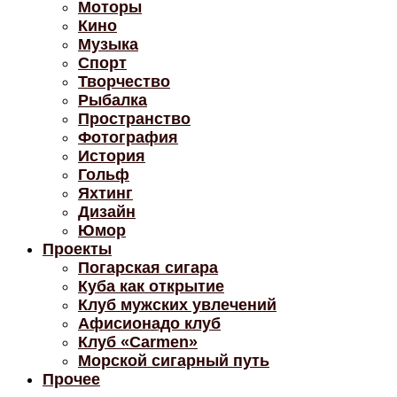
Моторы
Кино
Музыка
Спорт
Творчество
Рыбалка
Пространство
Фотография
История
Гольф
Яхтинг
Дизайн
Юмор
Проекты
Погарская сигара
Куба как открытие
Клуб мужских увлечений
Афисионадо клуб
Клуб «Carmen»
Морской сигарный путь
Прочее