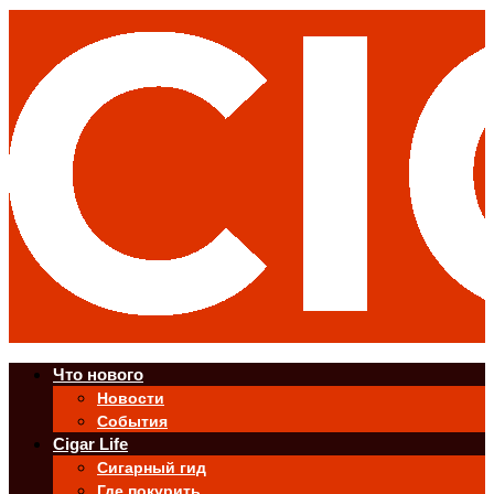
Что нового
Новости
События
Cigar Life
Сигарный гид
Где покурить