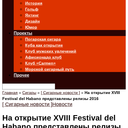
История
Гольф
Яхтинг
Дизайн
Юмор
Проекты
Погарская сигара
Куба как открытие
Клуб мужских увлечений
Афисионадо клуб
Клуб «Carmen»
Морской сигарный путь
Прочее
Главная
»
Сигары
»
[ Сигарные новости ]
»
На открытие XVIII
Festival del Habano представлены релизы 2016
[ Сигарные новости ]
Новости
На открытие XVIII Festival del
Habano представлены релизы