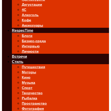
Дегустации
4C
Алкоголь
Кофе
Аксессуары
RespecTime
Блоги
Бизнес-среда
Интервью
Личности
Встречи
Стиль
Путешествия
Моторы
Кино
Музыка
Спорт
Творчество
Рыбалка
Пространство
Фотография