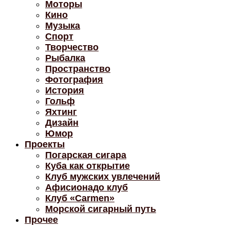
Моторы
Кино
Музыка
Спорт
Творчество
Рыбалка
Пространство
Фотография
История
Гольф
Яхтинг
Дизайн
Юмор
Проекты
Погарская сигара
Куба как открытие
Клуб мужских увлечений
Афисионадо клуб
Клуб «Carmen»
Морской сигарный путь
Прочее