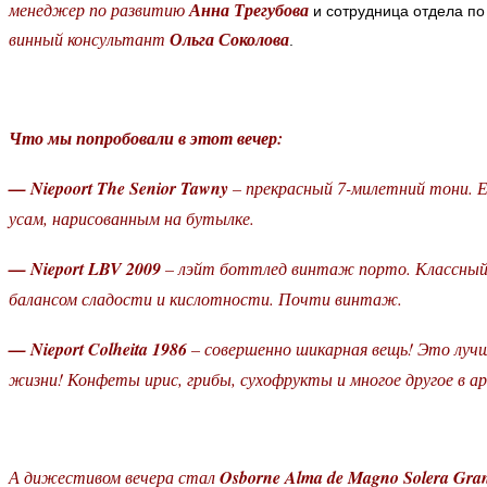
менеджер по развитию
Анна Трегубова
и сотрудница отдела по
винный консультант
Ольга Соколова
.
Что мы попробовали в этот вечер:
— Niepoort The Senior Tawny
– прекрасный 7-милетний тони. Ег
усам, нарисованным на бутылке.
— Nieport LBV 2009
– лэйт боттлед винтаж порто. Классный,
балансом сладости и кислотности. Почти винтаж.
— Nieport Colheita 1986
– совершенно шикарная вещь! Это лучш
жизни! Конфеты ирис, грибы, сухофрукты и многое другое в а
А дижестивом вечера стал
Osborne Alma de Magno Solera Gran