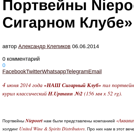
Портвейны Niepo
Сигарном Клубе»
автор
Александр Клепиков
06.06.2014
0 комментарий
0
Facebook
Twitter
Whatsapp
Telegram
Email
4
июня 2014 года
«НАШ Сигарный Клуб»
пил портвей
курил классический
H.Upmann №2
(156 мм х 52 rg).
Niepoort
«Аквави
Портвейны
нам были представлены компанией
United Wine & Spirits Distributors
холдинг
. Про них нам в этот ве