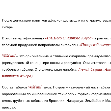
После дегустации напитков афисионадо вышли на открытую веран
сигары.
«НАШего Сигарного Клуба»
В этот вечер афисионадо
в рамках 
«Погарской сигар
табачной продукцией попробовали сигариллы
Wild tail
– это оригинальные и стильные сигариллы премиум-клас
(прикуриваемый конец шире ножки и распушён). Они изготовлены
French Cognac, Ame
трубочных табаков. Это алкогольная линейка:
напиткам вечера)
.
Wild tail
Состав табаков
таков. Покров – натуральный лист табака
обработанный по инновационной технологии горячей ферментаци
смесь трубочных табаков из Бразилии, Никарагуа, Зимбабве и М
прессах.