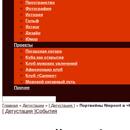
Пространство
Фотография
История
Гольф
Яхтинг
Дизайн
Юмор
Проекты
Погарская сигара
Куба как открытие
Клуб мужских увлечений
Афисионадо клуб
Клуб «Carmen»
Морской сигарный путь
Прочее
Главная
»
Дегустации
»
[ Дегустация ]
»
Портвейны Niepoort в 
[ Дегустация ]
События