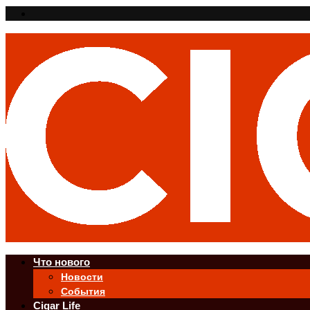
Что нового
Новости
События
Cigar Life