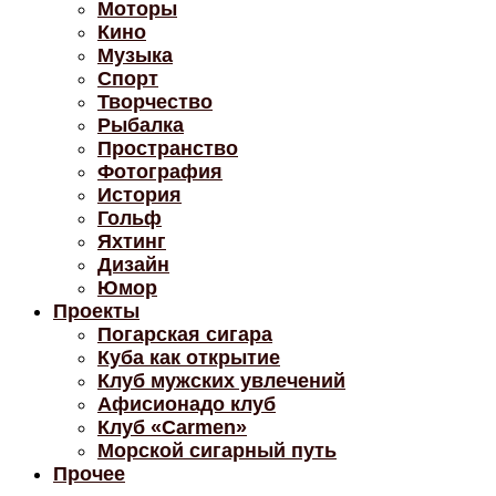
Моторы
Кино
Музыка
Спорт
Творчество
Рыбалка
Пространство
Фотография
История
Гольф
Яхтинг
Дизайн
Юмор
Проекты
Погарская сигара
Куба как открытие
Клуб мужских увлечений
Афисионадо клуб
Клуб «Carmen»
Морской сигарный путь
Прочее