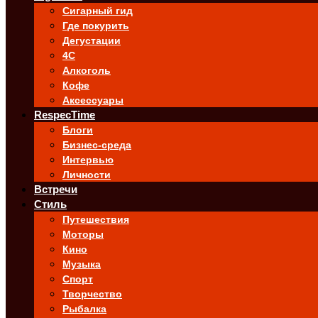
Сигарный гид
Где покурить
Дегустации
4C
Алкоголь
Кофе
Аксессуары
RespecTime
Блоги
Бизнес-среда
Интервью
Личности
Встречи
Стиль
Путешествия
Моторы
Кино
Музыка
Спорт
Творчество
Рыбалка