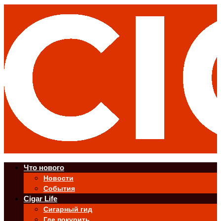
Что нового
Новости
События
Cigar Life
Сигарный гид
Где покурить