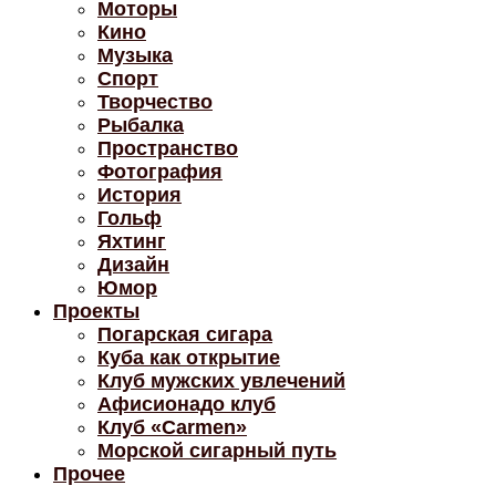
Моторы
Кино
Музыка
Спорт
Творчество
Рыбалка
Пространство
Фотография
История
Гольф
Яхтинг
Дизайн
Юмор
Проекты
Погарская сигара
Куба как открытие
Клуб мужских увлечений
Афисионадо клуб
Клуб «Carmen»
Морской сигарный путь
Прочее