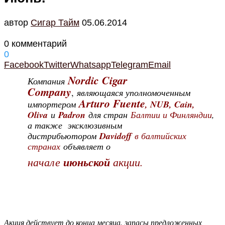
автор
Cигар Тайм
05.06.2014
0 комментарий
0
Facebook
Twitter
Whatsapp
Telegram
Email
Nordic Cigar
Компания
Company
,
являющаяся уполномоченным
Arturo Fuente
импортером
, NUB, Cain,
Oliva
и
Padron
для стран
Балтии и Финляндии
,
а также эксклюзивным
дистрибьютором
Davidoff
в балтийских
странах
объявляет о
начале
июньской
акции.
Акция действует до конца месяца, запасы предложенных