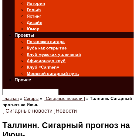
История
Гольф
Яхтинг
Дизайн
Юмор
Проекты
Погарская сигара
Куба как открытие
Клуб мужских увлечений
Афисионадо клуб
Клуб «Carmen»
Морской сигарный путь
Прочее
Главная
»
Сигары
»
[ Сигарные новости ]
»
Таллинн. Сигарный
прогноз на Июнь.
[ Сигарные новости ]
Новости
Таллинн. Сигарный прогноз на
Июнь.