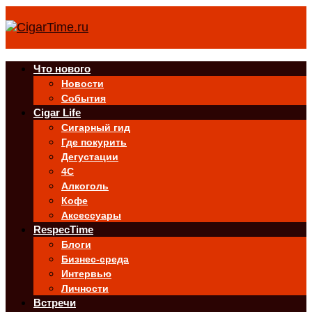
Что нового
Новости
События
Cigar Life
Сигарный гид
Где покурить
Дегустации
4C
Алкоголь
Кофе
Аксессуары
RespecTime
Блоги
Бизнес-среда
Интервью
Личности
Встречи