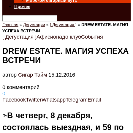
Морской сигарный путь
Прочее
Главная
»
Дегустации
»
[ Дегустация ]
»
DREW ESTATE. МАГИЯ
УСПЕХА ВСТРЕЧИ
[ Дегустация ]
Афисионадо клуб
События
DREW ESTATE. МАГИЯ УСПЕХА
ВСТРЕЧИ
автор
Cигар Тайм
15.12.2016
0 комментарий
0
Facebook
Twitter
Whatsapp
Telegram
Email
В четверг, 8 декабря,
состоялась выездная, и 59 по