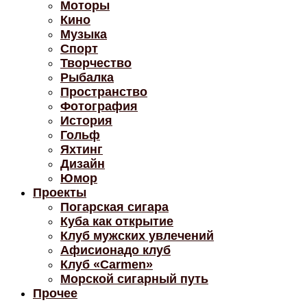
Моторы
Кино
Музыка
Спорт
Творчество
Рыбалка
Пространство
Фотография
История
Гольф
Яхтинг
Дизайн
Юмор
Проекты
Погарская сигара
Куба как открытие
Клуб мужских увлечений
Афисионадо клуб
Клуб «Carmen»
Морской сигарный путь
Прочее