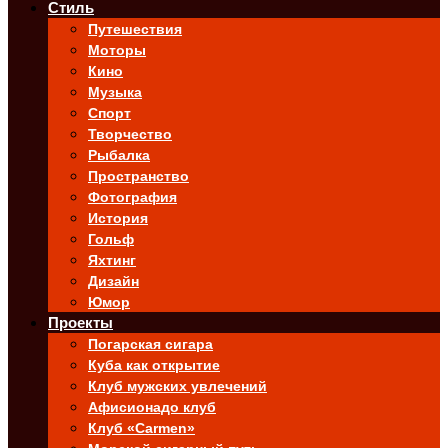
Стиль
Путешествия
Моторы
Кино
Музыка
Спорт
Творчество
Рыбалка
Пространство
Фотография
История
Гольф
Яхтинг
Дизайн
Юмор
Проекты
Погарская сигара
Куба как открытие
Клуб мужских увлечений
Афисионадо клуб
Клуб «Carmen»