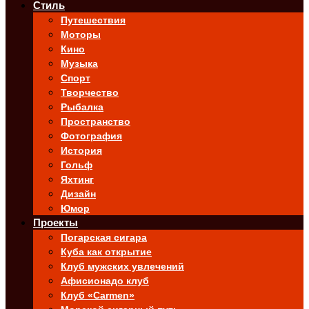
Стиль
Путешествия
Моторы
Кино
Музыка
Спорт
Творчество
Рыбалка
Пространство
Фотография
История
Гольф
Яхтинг
Дизайн
Юмор
Проекты
Погарская сигара
Куба как открытие
Клуб мужских увлечений
Афисионадо клуб
Клуб «Carmen»