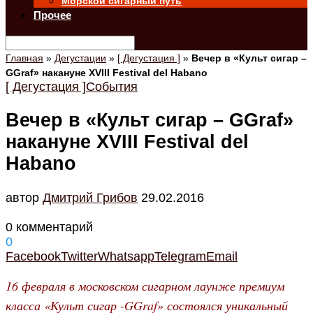
Морской сигарный путь
Прочее
Главная
»
Дегустации
»
[ Дегустация ]
»
Вечер в «Культ сигар –
GGraf» накануне XVIII Festival del Habano
[ Дегустация ]
События
Вечер в «Культ сигар – GGraf»
накануне XVIII Festival del
Habano
автор
Дмитрий Грибов
29.02.2016
0 комментарий
0
Facebook
Twitter
Whatsapp
Telegram
Email
16 февраля в московском сигарном лаунже премиум
класса «Культ сигар -GGraf» состоялся уникальный