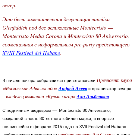
вечер.
Это была замечательная дегустация линейки
Glenfiddich под две великолепные Montecristo —
Montecristo Media Сorona и Montecristo 80 Aniversario,
совмещенная с неформальным pre-party предстоящего
XVIII Festival del Habano
.
Президент клуба
В начале вечера собравшихся приветствовали
«Московские Афисионадо»
Андрей Асеев
и организатор вечера
владелец компании «Культ сигар»
Али Альбетков
–
.
С подлинным шедевром — Montecristo 80 Aniversario,
созданной в честь 80-летнего юбилея марки, и впервые
появившейся в феврале 2015 года на XVII Festival del Habano —
представители Топ Сигарс
собравшихся познакомили
, в лице