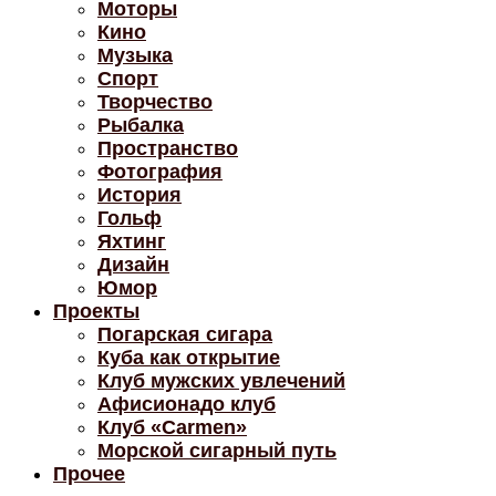
Моторы
Кино
Музыка
Спорт
Творчество
Рыбалка
Пространство
Фотография
История
Гольф
Яхтинг
Дизайн
Юмор
Проекты
Погарская сигара
Куба как открытие
Клуб мужских увлечений
Афисионадо клуб
Клуб «Carmen»
Морской сигарный путь
Прочее