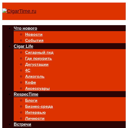
Что нового
Новости
События
Cigar Life
Сигарный гид
Где покурить
Дегустации
4C
Алкоголь
Кофе
Аксессуары
RespecTime
Блоги
Бизнес-среда
Интервью
Личности
Встречи