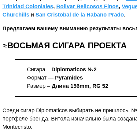
Trinidad Coloniales
,
Bolivar Belicosos Finos
,
Vegue
Churchills
и
San Cristobal de la Habano Prado
.
Предлагаем вашему вниманию результаты восьм
ВОСЬМАЯ СИГАРА ПРОЕКТА
Сигара –
Diplomaticos №2
Формат —
Pyramides
Размер –
Длина 156mm, RG 52
Среди сигар Diplomaticos выбирать не пришлось. №
портфеле бренда. Витола изначально была создана
Montecristo.