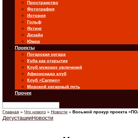
Пространство
Фотография
История
Гольф
Яхтинг
Дизайн
Юмор
Проекты
Погарская сигара
Куба как открытие
Клуб мужских увлечений
Афисионадо клуб
Клуб «Carmen»
Морской сигарный путь
Прочее
Главная
»
Что нового
»
Новости
»
Восьмой прокур проекта «П
Дегустации
Новости