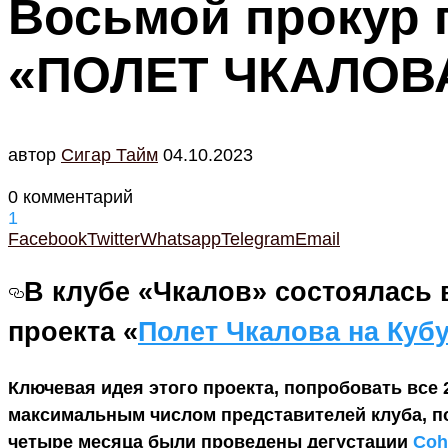
Восьмой прокур 
«ПОЛЕТ ЧКАЛОВА
автор
Cигар Тайм
04.10.2023
0 комментарий
1
Facebook
Twitter
Whatsapp
Telegram
Email
В клубе «Чкалов» состоялась 
проекта «
Полет Чкалова на Куб
Ключевая идея этого проекта, попробовать все 
максимальным числом представителей клуба, по
четыре месяца были проведены дегустации
Coh