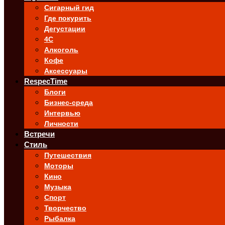
Сигарный гид
Где покурить
Дегустации
4C
Алкоголь
Кофе
Аксессуары
RespecTime
Блоги
Бизнес-среда
Интервью
Личности
Встречи
Стиль
Путешествия
Моторы
Кино
Музыка
Спорт
Творчество
Рыбалка