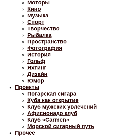
Моторы
Кино
Музыка
Спорт
Творчество
Рыбалка
Пространство
Фотография
История
Гольф
Яхтинг
Дизайн
Юмор
Проекты
Погарская сигара
Куба как открытие
Клуб мужских увлечений
Афисионадо клуб
Клуб «Carmen»
Морской сигарный путь
Прочее