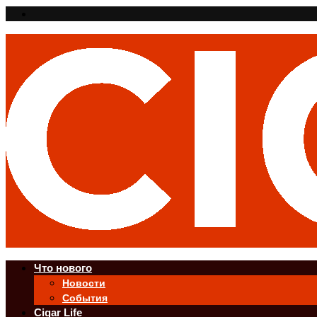
Что нового
Новости
События
Cigar Life