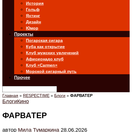
История
Гольф
Яхтинг
Дизайн
Юмор
Проекты
Погарская сигара
Куба как открытие
Клуб мужских увлечений
Афисионадо клуб
Клуб «Carmen»
Морской сигарный путь
Прочее
Главная
»
RESPECTIME
»
Блоги
»
ФАРВАТЕР
Блоги
Кино
ФАРВАТЕР
автор
Мила Тумаркина
28.06.2026