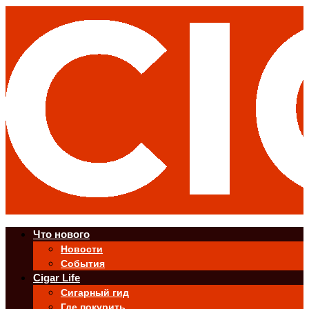
Что нового
Новости
События
Cigar Life
Сигарный гид
Где покурить