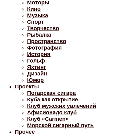
Моторы
Кино
Музыка
Спорт
Творчество
Рыбалка
Пространство
Фотография
История
Гольф
Яхтинг
Дизайн
Юмор
Проекты
Погарская сигара
Куба как открытие
Клуб мужских увлечений
Афисионадо клуб
Клуб «Carmen»
Морской сигарный путь
Прочее