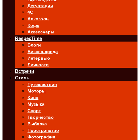
Дегустации
4C
Алкоголь
Кофе
Аксессуары
RespecTime
Блоги
Бизнес-среда
Интервью
Личности
Встречи
Стиль
Путешествия
Моторы
Кино
Музыка
Спорт
Творчество
Рыбалка
Пространство
Фотография