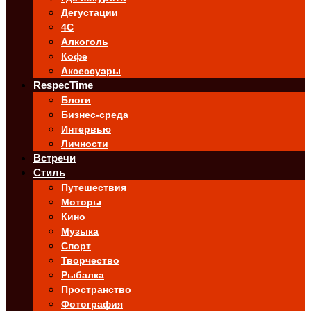
Дегустации
4C
Алкоголь
Кофе
Аксессуары
RespecTime
Блоги
Бизнес-среда
Интервью
Личности
Встречи
Стиль
Путешествия
Моторы
Кино
Музыка
Спорт
Творчество
Рыбалка
Пространство
Фотография