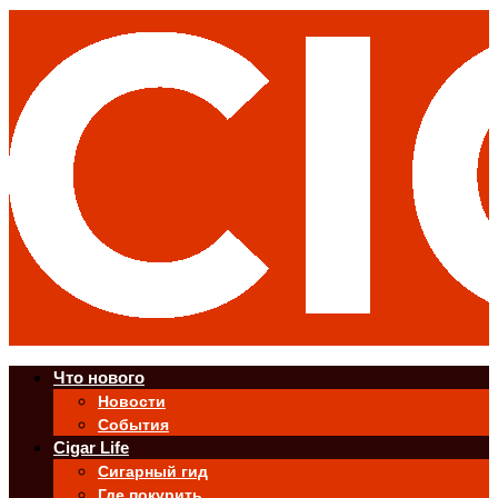
Что нового
Новости
События
Cigar Life
Сигарный гид
Где покурить