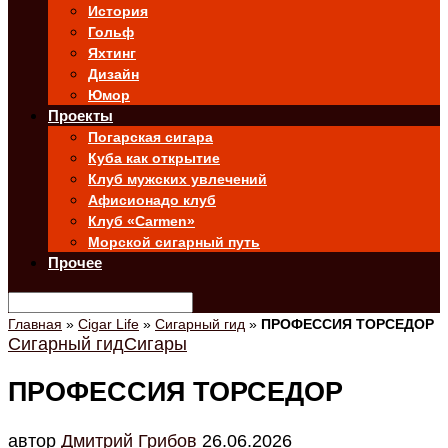
История
Гольф
Яхтинг
Дизайн
Юмор
Проекты
Погарская сигара
Куба как открытие
Клуб мужских увлечений
Афисионадо клуб
Клуб «Carmen»
Морской сигарный путь
Прочее
Главная
»
Cigar Life
»
Сигарный гид
»
ПРОФЕССИЯ ТОРСЕДОР
Сигарный гид
Сигары
ПРОФЕССИЯ ТОРСЕДОР
автор
Дмитрий Грибов
26.06.2026