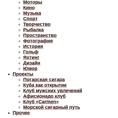
Моторы
Кино
Музыка
Спорт
Творчество
Рыбалка
Пространство
Фотография
История
Гольф
Яхтинг
Дизайн
Юмор
Проекты
Погарская сигара
Куба как открытие
Клуб мужских увлечений
Афисионадо клуб
Клуб «Carmen»
Морской сигарный путь
Прочее