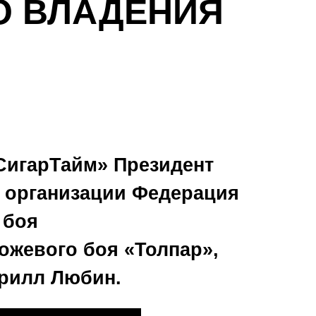
О ВЛАДЕНИЯ
СигарТайм»
Президент
 организации Федерация
 боя
ножевого боя
«Толпар»
,
рилл Любин
.