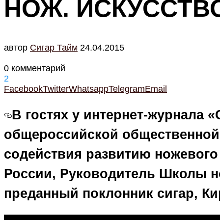
НОЖ. ИСКУССТВ
автор
Cигар Тайм
24.04.2015
0 комментарий
2
Facebook
Twitter
Whatsapp
Telegram
Email
В гостях у интернет-журнала
«
общероссийской общественной
содействия развитию ножевого
России, Руководитель Школы 
преданный поклонник сигар,
Ки