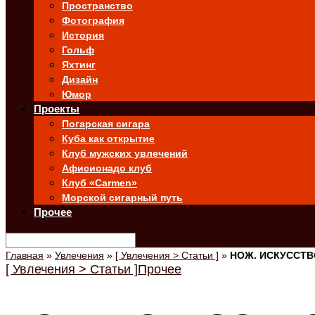
Пространство
Фотография
История
Гольф
Яхтинг
Дизайн
Юмор
Проекты
Погарская сигара
Куба как открытие
Клуб мужских увлечений
Афисионадо клуб
Клуб «Carmen»
Морской сигарный путь
Прочее
Главная
»
Увлечения
»
[ Увлечения > Статьи ]
»
НОЖ. ИСКУССТВ
[ Увлечения > Статьи ]
Прочее