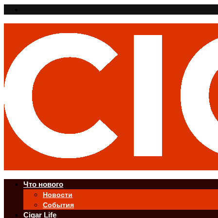
Что нового
Новости
События
Cigar Life