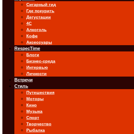
Сигарный гид
Где покурить
Дегустации
4C
Алкоголь
Кофе
Аксессуары
RespecTime
Блоги
Бизнес-среда
Интервью
Личности
Встречи
Стиль
Путешествия
Моторы
Кино
Музыка
Спорт
Творчество
Рыбалка