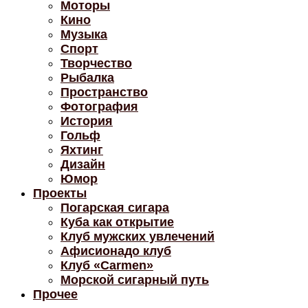
Моторы
Кино
Музыка
Спорт
Творчество
Рыбалка
Пространство
Фотография
История
Гольф
Яхтинг
Дизайн
Юмор
Проекты
Погарская сигара
Куба как открытие
Клуб мужских увлечений
Афисионадо клуб
Клуб «Carmen»
Морской сигарный путь
Прочее