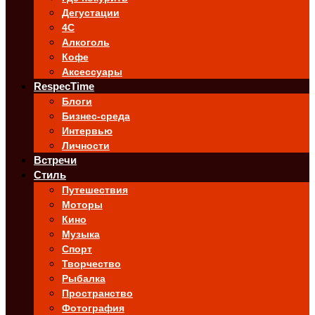
Дегустации
4C
Алкоголь
Кофе
Аксессуары
RespecTime
Блоги
Бизнес-среда
Интервью
Личности
Встречи
Стиль
Путешествия
Моторы
Кино
Музыка
Спорт
Творчество
Рыбалка
Пространство
Фотография