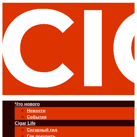
Что нового
Новости
События
Cigar Life
Сигарный гид
Где покурить