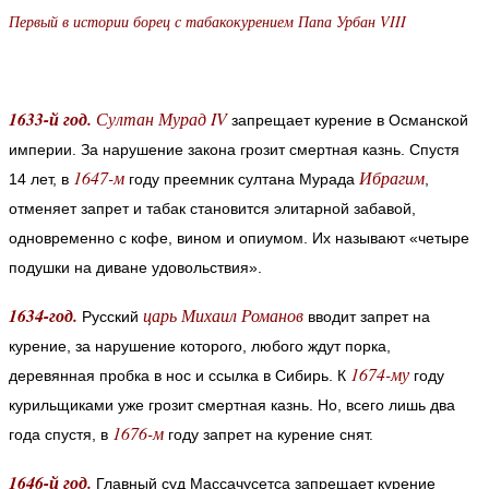
Первый в истории борец с табакокурением Папа Урбан VIII
1633-й год.
Султан Мурад IV
запрещает курение в Османской
империи. За нарушение закона грозит смертная казнь. Спустя
1647-м
Ибрагим
14 лет, в
году преемник султана Мурада
,
отменяет запрет и табак становится элитарной забавой,
одновременно с кофе, вином и опиумом. Их называют «четыре
подушки на диване удовольствия».
1634-год.
царь Михаил Романов
Русский
вводит запрет на
курение, за нарушение которого, любого ждут порка,
1674-му
деревянная пробка в нос и ссылка в Сибирь. К
году
курильщиками уже грозит смертная казнь. Но, всего лишь два
1676-м
года спустя, в
году запрет на курение снят.
1646-й год.
Главный суд Массачусетса запрещает курение