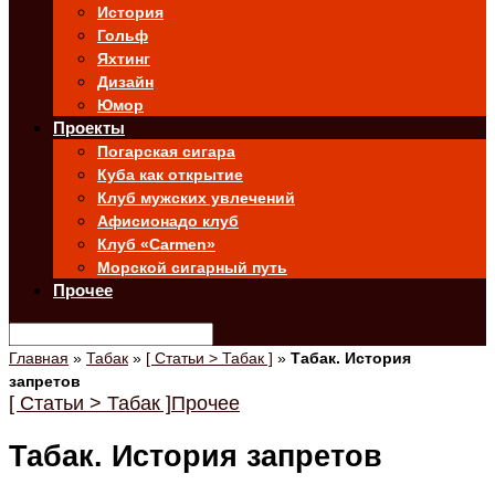
История
Гольф
Яхтинг
Дизайн
Юмор
Проекты
Погарская сигара
Куба как открытие
Клуб мужских увлечений
Афисионадо клуб
Клуб «Carmen»
Морской сигарный путь
Прочее
Главная
»
Табак
»
[ Статьи > Табак ]
»
Табак. История
запретов
[ Статьи > Табак ]
Прочее
Табак. История запретов