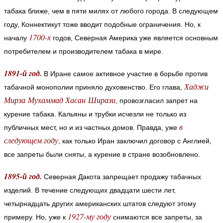
табака ближе, чем в пяти милях от любого города. В следующем
году, Коннектикут тоже вводит подобные ограничения. Но, к
1700-х
началу
годов, Северная Америка уже является основным
потребителем и производителем табака в мире.
1891-й год.
В Иране самое активное участие в борьбе против
Хаджи
табачной монополии приняло духовенство. Его глава,
Мирза Мухаммад Хасан Ширази
, провозгласил запрет на
курение табака. Кальяны и трубки исчезли не только из
в
публичных мест, но и из частных домов. Правда, уже
следующем году
, как только Иран заключил договор с Англией,
все запреты были сняты, а курение в стране возобновлено.
1895-й год.
Северная Дакота запрещает продажу табачных
изделий. В течение следующих двадцати шести лет,
четырнадцать других американских штатов следуют этому
1927-му году
примеру. Но, уже к
снимаются все запреты, за