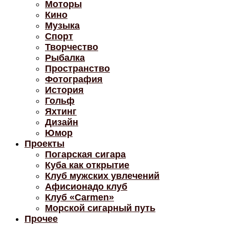
Моторы
Кино
Музыка
Спорт
Творчество
Рыбалка
Пространство
Фотография
История
Гольф
Яхтинг
Дизайн
Юмор
Проекты
Погарская сигара
Куба как открытие
Клуб мужских увлечений
Афисионадо клуб
Клуб «Carmen»
Морской сигарный путь
Прочее