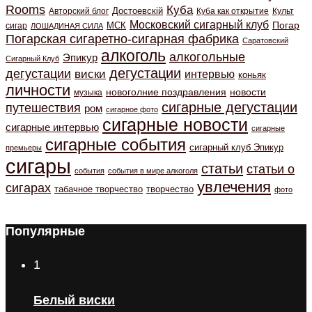
Rooms
Куба
Авторский блог
Достоевскiй
Куба как открытие
Культ
Московский сигарный клуб
Погар
МСК
сигар
ЛОШАДИНАЯ СИЛА
Погарская сигаретно-сигарная фабрика
Саратовский
алкоголь
алкогольные
Эпикур
Сигарный Клуб
дегустации
дегустации
виски
интервью
коньяк
личности
новоголние поздравления
новости
музыка
сигарные дегустации
путешествия
ром
сигарное фото
сигарные новости
сигарные интервью
сигарные
сигарные события
сигарный клуб Эпикур
премьеры
сигары
статьи
статьи о
события
события в мире алкоголя
увлечения
сигарах
табачное творчество
творчество
фото
Популярные
1
Белый виски