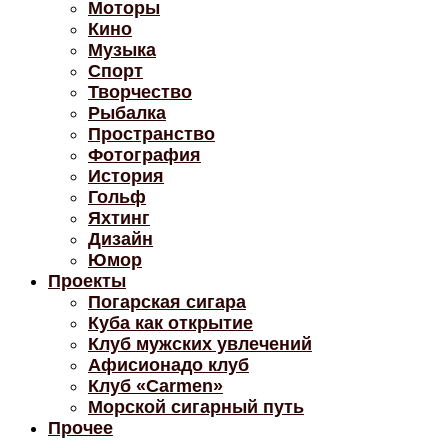
Моторы
Кино
Музыка
Спорт
Творчество
Рыбалка
Пространство
Фотография
История
Гольф
Яхтинг
Дизайн
Юмор
Проекты
Погарская сигара
Куба как открытие
Клуб мужских увлечений
Афисионадо клуб
Клуб «Carmen»
Морской сигарный путь
Прочее