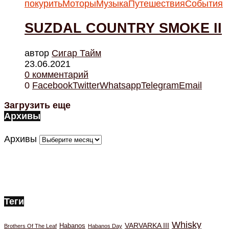
покурить
Моторы
Музыка
Путешествия
События
SUZDAL COUNTRY SMOKE II
автор
Cигар Тайм
23.06.2021
0 комментарий
0
Facebook
Twitter
Whatsapp
Telegram
Email
Загрузить еще
Архивы
Архивы
Теги
Whisky
VARVARKA III
Habanos
Brothers Of The Leaf
Habanos Day