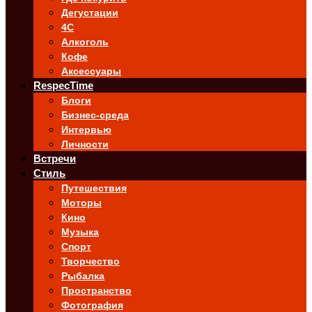
Дегустации
4C
Алкоголь
Кофе
Аксессуары
RespecTime
Блоги
Бизнес-среда
Интервью
Личности
Встречи
Стиль
Путешествия
Моторы
Кино
Музыка
Спорт
Творчество
Рыбалка
Пространство
Фотография