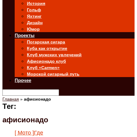
История
Гольф
Яхтинг
Дизайн
Юмор
Проекты
Погарская сигара
Куба как открытие
Клуб мужских увлечений
Афисионадо клуб
Клуб «Carmen»
Морской сигарный путь
Прочее
Главная
»
афисионадо
Тег:
афисионадо
[ Мото ]
Где