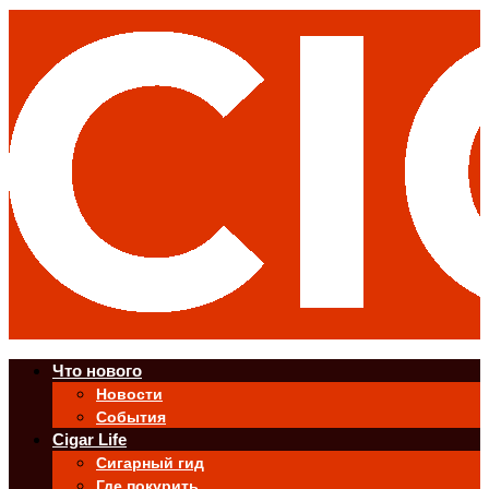
Что нового
Новости
События
Cigar Life
Сигарный гид
Где покурить