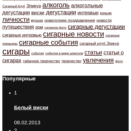
алкоголь
алкогольные
Эпикур
Сигарный Клуб
дегустации
дегустации
виски
интервью
коньяк
личности
новоголние поздравления
новости
музыка
сигарные дегустации
путешествия
ром
сигарное фото
сигарные новости
сигарные интервью
сигарные
сигарные события
сигарный клуб Эпикур
премьеры
сигары
статьи
статьи о
события
события в мире алкоголя
увлечения
сигарах
табачное творчество
творчество
фото
Популярные
1
Белый виски
08.02.2013
2