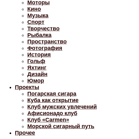
Моторы
Кино
Музыка
Спорт
Творчество
Рыбалка
Пространство
Фотография
История
Гольф
Яхтинг
Дизайн
Юмор
Проекты
Погарская сигара
Куба как открытие
Клуб мужских увлечений
Афисионадо клуб
Клуб «Carmen»
Морской сигарный путь
Прочее