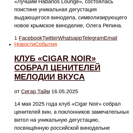
«Лучшим Habanos Lounge», состоялась
поистине уникальная дегустация
выдающегося винодела, символизирующего
новое крымское виноделие, Олега Репина.
1
Facebook
Twitter
Whatsapp
Telegram
Email
Новости
События
КЛУБ «CIGAR NOIR»
СОБРАЛ ЦЕНИТЕЛЕЙ
МЕЛОДИИ ВКУСА
от
Cигар Тайм
16.05.2025
14 мая 2025 года клуб «Cigar Noir» собрал
ценителей вин, а поклонников замечательных
витол на уникальную дегустацию,
посвящённую российской винодельне