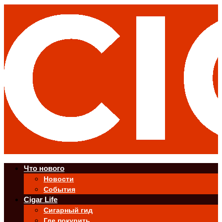
Что нового
Новости
События
Cigar Life
Сигарный гид
Где покурить