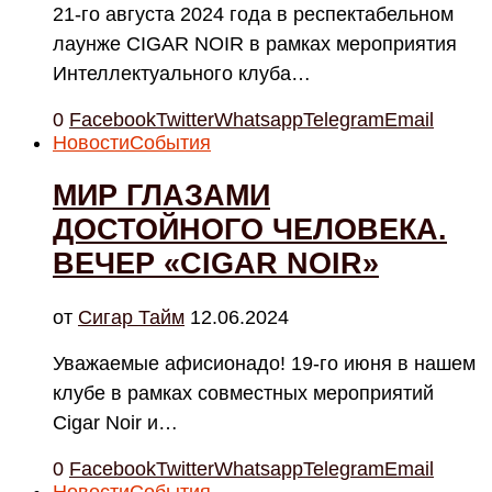
21-го августа 2024 года в респектабельном
лаунже CIGAR NOIR в рамках мероприятия
Интеллектуального клуба…
0
Facebook
Twitter
Whatsapp
Telegram
Email
Новости
События
МИР ГЛАЗАМИ
ДОСТОЙНОГО ЧЕЛОВЕКА.
ВЕЧЕР «CIGAR NOIR»
от
Cигар Тайм
12.06.2024
Уважаемые афисионадо! 19-го июня в нашем
клубе в рамках совместных мероприятий
Cigar Noir и…
0
Facebook
Twitter
Whatsapp
Telegram
Email
Новости
События