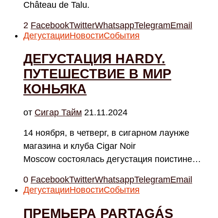
Château de Talu.
2
Facebook
Twitter
Whatsapp
Telegram
Email
Дегустации
Новости
События
ДЕГУСТАЦИЯ HARDY.
ПУТЕШЕСТВИЕ В МИР
КОНЬЯКА
от
Cигар Тайм
21.11.2024
14 ноября, в четверг, в сигарном лаунже
магазина и клуба Cigar Noir
Moscow состоялась дегустация поистине…
0
Facebook
Twitter
Whatsapp
Telegram
Email
Дегустации
Новости
События
ПРЕМЬЕРА PARTAGÁS