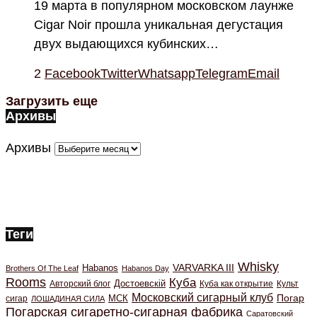
19 марта в популярном московском лаунже
Cigar Noir прошла уникальная дегустация
двух выдающихся кубинских…
2
Facebook
Twitter
Whatsapp
Telegram
Email
Загрузить еще
Архивы
Архивы
Теги
Whisky
VARVARKA III
Habanos
Brothers Of The Leaf
Habanos Day
Rooms
Куба
Авторский блог
Достоевскiй
Куба как открытие
Культ
Московский сигарный клуб
Погар
МСК
сигар
ЛОШАДИНАЯ СИЛА
Погарская сигаретно-сигарная фабрика
Саратовский