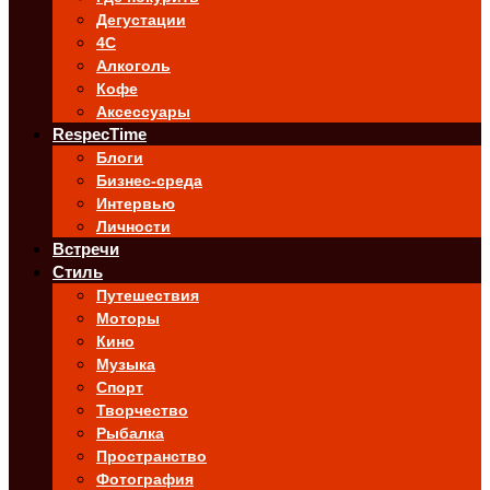
Дегустации
4C
Алкоголь
Кофе
Аксессуары
RespecTime
Блоги
Бизнес-среда
Интервью
Личности
Встречи
Стиль
Путешествия
Моторы
Кино
Музыка
Спорт
Творчество
Рыбалка
Пространство
Фотография