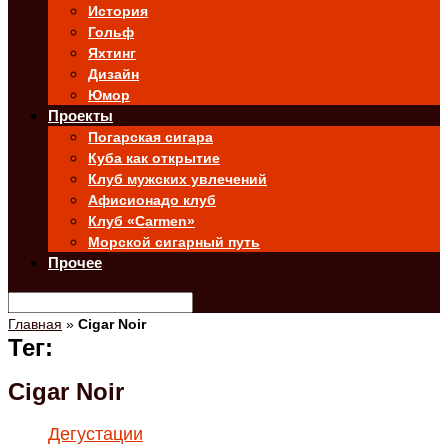
История
Гольф
Яхтинг
Дизайн
Юмор
Проекты
Погарская сигара
Куба как открытие
Клуб мужских увлечений
Афисионадо клуб
Клуб «Carmen»
Морской сигарный путь
Прочее
Главная
»
Cigar Noir
Тег:
Cigar Noir
Дегустации