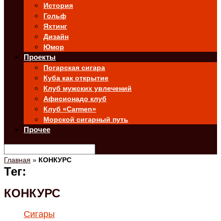
История
Гольф
Яхтинг
Дизайн
Юмор
Проекты
Погарская сигара
Куба как открытие
Клуб мужских увлечений
Афисионадо клуб
Клуб «Carmen»
Морской сигарный путь
Прочее
Главная
»
КОНКУРС
Тег:
КОНКУРС
Сигары