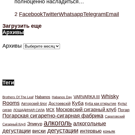
полноценно насладиться…
2
Facebook
Twitter
Whatsapp
Telegram
Email
Загрузить еще
Архивы
Архивы
Теги
Whisky
VARVARKA III
Habanos
Brothers Of The Leaf
Habanos Day
Rooms
Куба
Авторский блог
Достоевскiй
Куба как открытие
Культ
Московский сигарный клуб
Погар
МСК
сигар
ЛОШАДИНАЯ СИЛА
Погарская сигаретно-сигарная фабрика
Саратовский
алкоголь
алкогольные
Эпикур
Сигарный Клуб
дегустации
дегустации
виски
интервью
коньяк