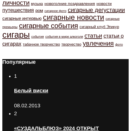
личности
новоголние поздравления
новости
музыка
сигарные дегустации
путешествия
ром
сигарное фото
сигарные новости
сигарные интервью
сигарные
сигарные события
сигарный клуб Эпикур
премьеры
сигары
статьи
статьи о
события
события в мире алкоголя
увлечения
сигарах
табачное творчество
творчество
фото
Популярные
1
Белый виски
08.02.2013
2
«СУЗДАЛЬБЛЮЗ» 2024 ОТКРЫТ