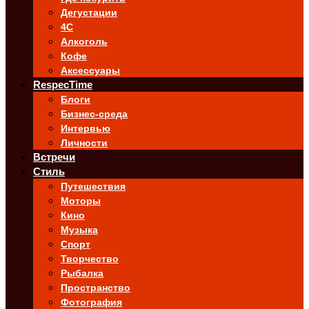
Дегустации
4C
Алкоголь
Кофе
Аксессуары
RespecTime
Блоги
Бизнес-среда
Интервью
Личности
Встречи
Стиль
Путешествия
Моторы
Кино
Музыка
Спорт
Творчество
Рыбалка
Пространство
Фотография