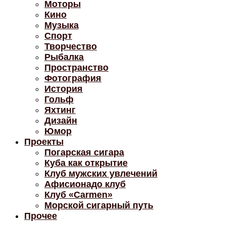
Моторы
Кино
Музыка
Спорт
Творчество
Рыбалка
Пространство
Фотография
История
Гольф
Яхтинг
Дизайн
Юмор
Проекты
Погарская сигара
Куба как открытие
Клуб мужских увлечений
Афисионадо клуб
Клуб «Carmen»
Морской сигарный путь
Прочее