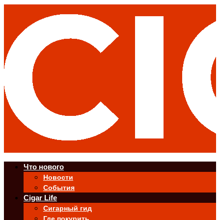
Что нового
Новости
События
Cigar Life
Сигарный гид
Где покурить