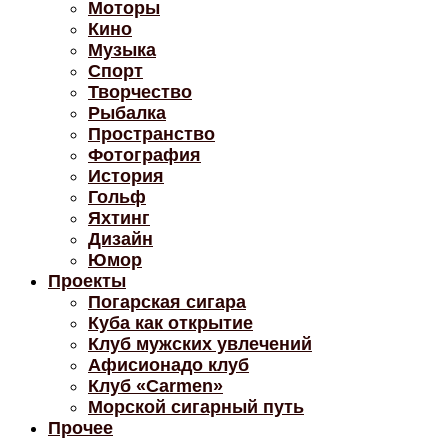
Моторы
Кино
Музыка
Спорт
Творчество
Рыбалка
Пространство
Фотография
История
Гольф
Яхтинг
Дизайн
Юмор
Проекты
Погарская сигара
Куба как открытие
Клуб мужских увлечений
Афисионадо клуб
Клуб «Carmen»
Морской сигарный путь
Прочее