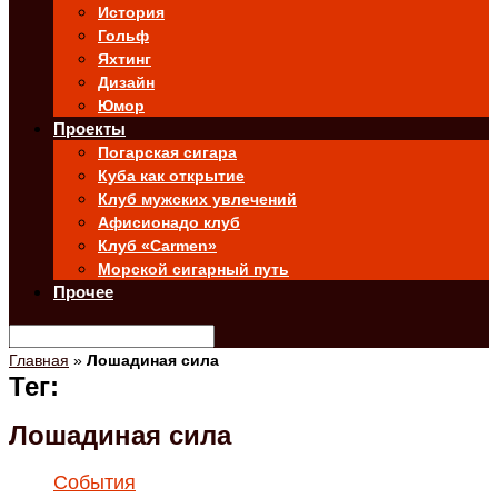
История
Гольф
Яхтинг
Дизайн
Юмор
Проекты
Погарская сигара
Куба как открытие
Клуб мужских увлечений
Афисионадо клуб
Клуб «Carmen»
Морской сигарный путь
Прочее
Главная
»
Лошадиная сила
Тег:
Лошадиная сила
События