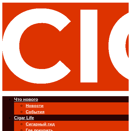
Что нового
Новости
События
Cigar Life
Сигарный гид
Где покурить