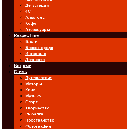
Дегустации
4C
Алкоголь
Кофе
Аксессуары
RespecTime
Блоги
Бизнес-среда
Интервью
Личности
Встречи
Стиль
Путешествия
Моторы
Кино
Музыка
Спорт
Творчество
Рыбалка
Пространство
Фотография