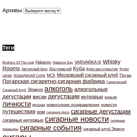
Архивы
Теги
Whisky
VARVARKA III
Habanos
Brothers Of The Leaf
Habanos Day
Rooms
Куба
Авторский блог
Достоевскiй
Куба как открытие
Культ
Московский сигарный клуб
Погар
МСК
сигар
ЛОШАДИНАЯ СИЛА
Погарская сигаретно-сигарная фабрика
Саратовский
алкоголь
алкогольные
Эпикур
Сигарный Клуб
дегустации
дегустации
виски
интервью
коньяк
личности
новоголние поздравления
новости
музыка
сигарные дегустации
путешествия
ром
сигарное фото
сигарные новости
сигарные интервью
сигарные
сигарные события
сигарный клуб Эпикур
премьеры