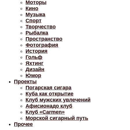
Моторы
Кино
Музыка
Спорт
Творчество
Рыбалка
Пространство
Фотография
История
Гольф
Яхтинг
Дизайн
Юмор
Проекты
Погарская сигара
Куба как открытие
Клуб мужских увлечений
Афисионадо клуб
Клуб «Carmen»
Морской сигарный путь
Прочее