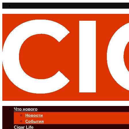
Что нового
Новости
События
Cigar Life