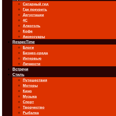
Сигарный гид
Где покурить
Дегустации
4C
Алкоголь
Кофе
Аксессуары
RespecTime
Блоги
Бизнес-среда
Интервью
Личности
Встречи
Стиль
Путешествия
Моторы
Кино
Музыка
Спорт
Творчество
Рыбалка