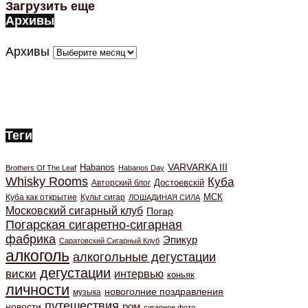
Загрузить еще
Архивы
Архивы
Теги
VARVARKA III
Habanos
Brothers Of The Leaf
Habanos Day
Whisky Rooms
Куба
Авторский блог
Достоевскiй
МСК
Куба как открытие
Культ сигар
ЛОШАДИНАЯ СИЛА
Московский сигарный клуб
Погар
Погарская сигаретно-сигарная
фабрика
Эпикур
Саратовский Сигарный Клуб
алкоголь
алкогольные дегустации
дегустации
виски
интервью
коньяк
личности
новоголние поздравления
музыка
путешествия
ром
новости
сигарное фото