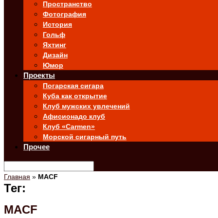
Пространство
Фотография
История
Гольф
Яхтинг
Дизайн
Юмор
Проекты
Погарская сигара
Куба как открытие
Клуб мужских увлечений
Афисионадо клуб
Клуб «Carmen»
Морской сигарный путь
Прочее
Главная
»
MACF
Тег:
MACF