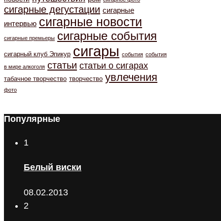
сигарные дегустации
сигарные
сигарные новости
интервью
сигарные события
сигарные премьеры
сигары
сигарный клуб Эпикур
события
события
статьи
статьи о сигарах
в мире алкоголя
увлечения
табачное творчество
творчество
фото
Популярные
1
Белый виски
08.02.2013
2