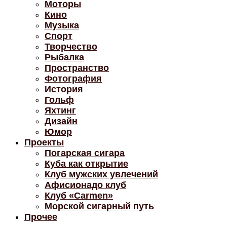
Моторы
Кино
Музыка
Спорт
Творчество
Рыбалка
Пространство
Фотография
История
Гольф
Яхтинг
Дизайн
Юмор
Проекты
Погарская сигара
Куба как открытие
Клуб мужских увлечений
Афисионадо клуб
Клуб «Carmen»
Морской сигарный путь
Прочее