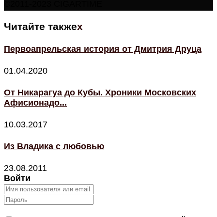
©2011-2023 CIGARTIME
Читайте также
x
Первоапрельская история от Дмитрия Друца
01.04.2020
От Никарагуа до Кубы. Хроники Московских
Афисионадо...
10.03.2017
Из Владика с любовью
23.08.2011
Войти