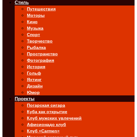
Стиль
Путешествия
Моторы
Кино
Музыка
Спорт
Творчество
Рыбалка
Пространство
Фотография
История
Гольф
Яхтинг
Дизайн
Юмор
Проекты
Погарская сигара
Куба как открытие
Клуб мужских увлечений
Афисионадо клуб
Клуб «Carmen»