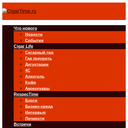
Что нового
Новости
События
Cigar Life
Сигарный гид
Где покурить
Дегустации
4C
Алкоголь
Кофе
Аксессуары
RespecTime
Блоги
Бизнес-среда
Интервью
Личности
Встречи