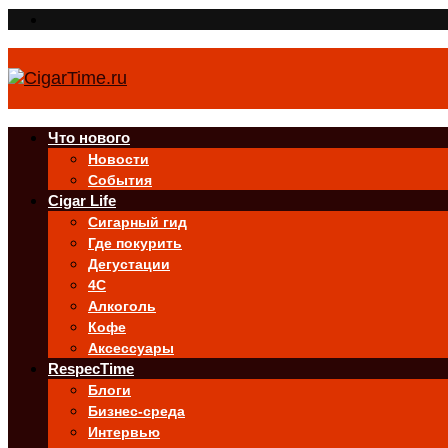
Что нового
Новости
События
Cigar Life
Сигарный гид
Где покурить
Дегустации
4C
Алкоголь
Кофе
Аксессуары
RespecTime
Блоги
Бизнес-среда
Интервью