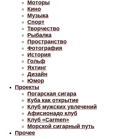
Моторы
Кино
Музыка
Спорт
Творчество
Рыбалка
Пространство
Фотография
История
Гольф
Яхтинг
Дизайн
Юмор
Проекты
Погарская сигара
Куба как открытие
Клуб мужских увлечений
Афисионадо клуб
Клуб «Carmen»
Морской сигарный путь
Прочее