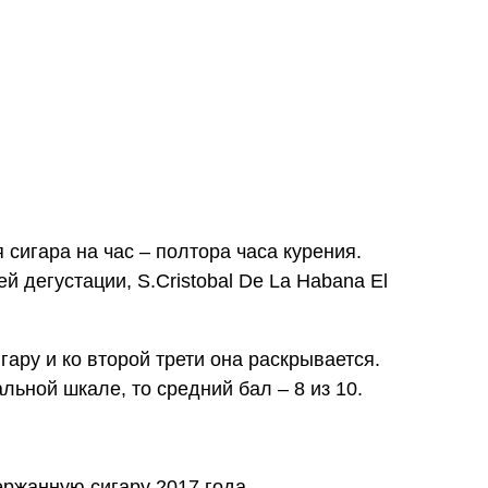
сигара на час – полтора часа курения.
 дегустации, S.Cristobal De La Habana El
игару и ко второй трети она раскрывается.
льной шкале, то средний бал – 8 из 10.
ржанную сигару 2017 года .