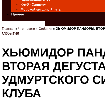
Клуб «Carmen»
Морской сигарный путь
Прочее
Главная
»
Что нового
»
События
»
ХЬЮМИДОР ПАНДОРЫ. ВТОР
События
ХЬЮМИДОР ПАН
ВТОРАЯ ДЕГУСТ
УДМУРТСКОГО С
КЛУБА