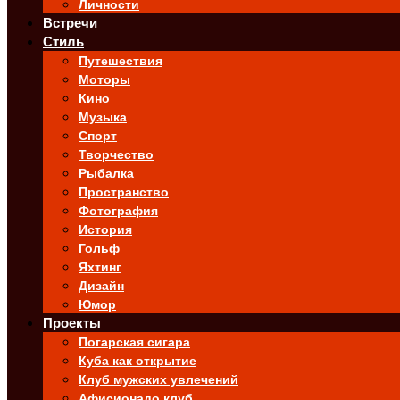
Личности
Встречи
Стиль
Путешествия
Моторы
Кино
Музыка
Спорт
Творчество
Рыбалка
Пространство
Фотография
История
Гольф
Яхтинг
Дизайн
Юмор
Проекты
Погарская сигара
Куба как открытие
Клуб мужских увлечений
Афисионадо клуб