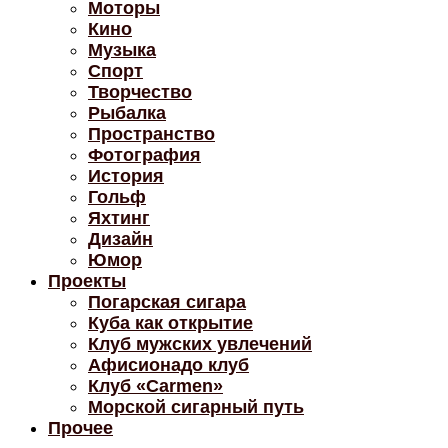
Моторы
Кино
Музыка
Спорт
Творчество
Рыбалка
Пространство
Фотография
История
Гольф
Яхтинг
Дизайн
Юмор
Проекты
Погарская сигара
Куба как открытие
Клуб мужских увлечений
Афисионадо клуб
Клуб «Carmen»
Морской сигарный путь
Прочее