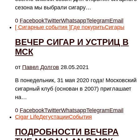
сезона мы выбрали сигару…
0
Facebook
Twitter
Whatsapp
Telegram
Email
[ Сигарные события ]
Где покурить
Сигары
ВЕЧЕР СИГАР И УСТРИЦ В
МСК
от
Павел Долгов
28.05.2021
В понедельник, 31 мая 2020 года! Московский
сигарный клуб (основан в 2007) приглашает
на…
0
Facebook
Twitter
Whatsapp
Telegram
Email
Cigar Life
Дегустации
События
ПОДРОБНОСТИ ВЕЧЕРА