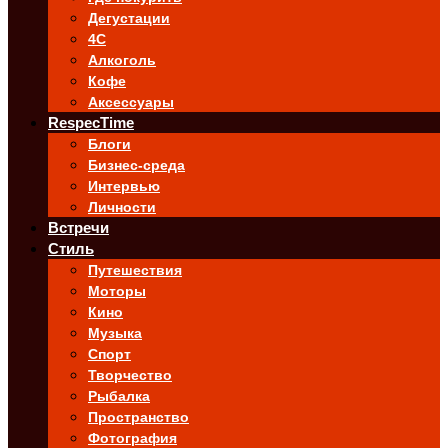
Дегустации
4C
Алкоголь
Кофе
Аксессуары
RespecTime
Блоги
Бизнес-среда
Интервью
Личности
Встречи
Стиль
Путешествия
Моторы
Кино
Музыка
Спорт
Творчество
Рыбалка
Пространство
Фотография