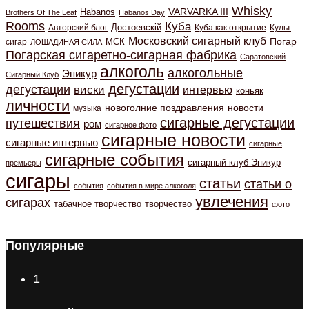
Whisky
VARVARKA III
Habanos
Brothers Of The Leaf
Habanos Day
Rooms
Куба
Авторский блог
Достоевскiй
Куба как открытие
Культ
Московский сигарный клуб
Погар
МСК
сигар
ЛОШАДИНАЯ СИЛА
Погарская сигаретно-сигарная фабрика
Саратовский
алкоголь
алкогольные
Эпикур
Сигарный Клуб
дегустации
дегустации
виски
интервью
коньяк
личности
новоголние поздравления
новости
музыка
сигарные дегустации
путешествия
ром
сигарное фото
сигарные новости
сигарные интервью
сигарные
сигарные события
сигарный клуб Эпикур
премьеры
сигары
статьи
статьи о
события
события в мире алкоголя
увлечения
сигарах
табачное творчество
творчество
фото
Популярные
1