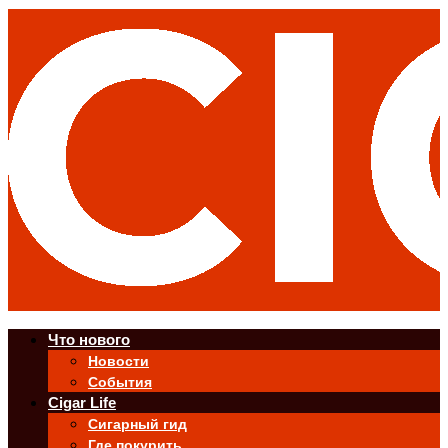
Что нового
Новости
События
Cigar Life
Сигарный гид
Где покурить