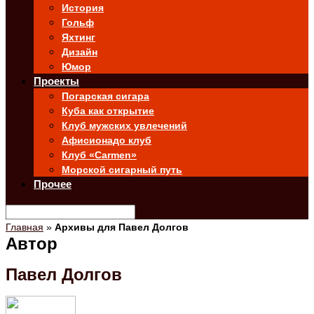
История
Гольф
Яхтинг
Дизайн
Юмор
Проекты
Погарская сигара
Куба как открытие
Клуб мужских увлечений
Афисионадо клуб
Клуб «Carmen»
Морской сигарный путь
Прочее
Главная
»
Архивы для Павел Долгов
Автор
Павел Долгов