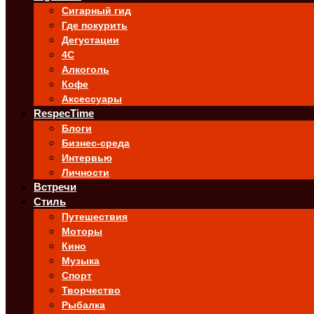
Сигарный гид
Где покурить
Дегустации
4C
Алкоголь
Кофе
Аксессуары
RespecTime
Блоги
Бизнес-среда
Интервью
Личности
Встречи
Стиль
Путешествия
Моторы
Кино
Музыка
Спорт
Творчество
Рыбалка