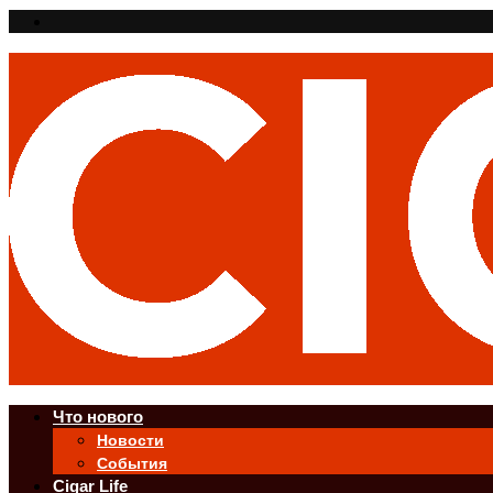
Что нового
Новости
События
Cigar Life