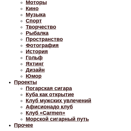
Моторы
Кино
Музыка
Спорт
Творчество
Рыбалка
Пространство
Фотография
История
Гольф
Яхтинг
Дизайн
Юмор
Проекты
Погарская сигара
Куба как открытие
Клуб мужских увлечений
Афисионадо клуб
Клуб «Carmen»
Морской сигарный путь
Прочее