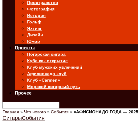
Пространство
Фотография
История
Гольф
Яхтинг
Дизайн
Юмор
Проекты
Погарская сигара
Куба как открытие
Клуб мужских увлечений
Афисионадо клуб
Клуб «Carmen»
Морской сигарный путь
Прочее
Главная
»
Что нового
»
События
»
«АФИСИОНАДО ГОДА — 2025
Сигары
События