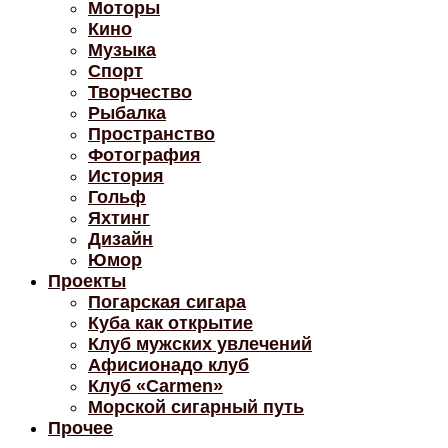
Моторы
Кино
Музыка
Спорт
Творчество
Рыбалка
Пространство
Фотография
История
Гольф
Яхтинг
Дизайн
Юмор
Проекты
Погарская сигара
Куба как открытие
Клуб мужских увлечений
Афисионадо клуб
Клуб «Carmen»
Морской сигарный путь
Прочее