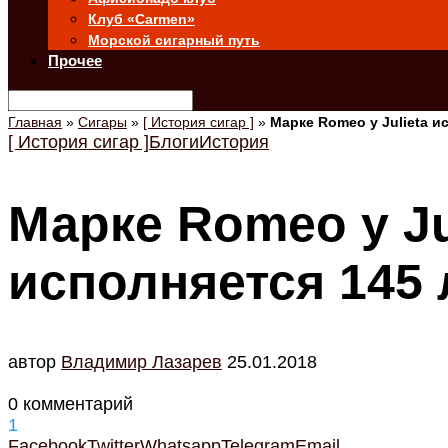
Клуб «Carmen»
Морской сигарный путь
Прочее
Главная
»
Сигары
»
[ История сигар ]
»
Марке Romeo y Julieta и
[ История сигар ]
Блоги
История
Марке Romeo y Ju
исполняется 145 
автор
Владимир Лазарев
25.01.2018
0 комментарий
1
Facebook
Twitter
Whatsapp
Telegram
Email