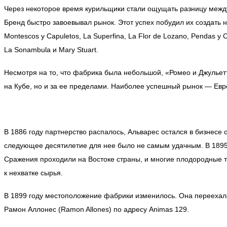
Через некоторое время курильщики стали ощущать разницу межд
Бренд быстро завоевывал рынок. Этот успех побудил их создать н
Montescos y Capuletos, La Superfina, La Flor de Lozano, Pendas y C
La Sonambula и Mary Stuart.
Несмотря на то, что фабрика была небольшой, «Ромео и Джульет
на Кубе, но и за ее пределами. Наиболее успешный рынок — Евр
В 1886 году партнерство распалось, Альварес остался в бизнесе 
следующее десятилетие для нее было не самым удачным. В 1895 
Сражения проходили на Востоке страны, и многие плодородные 
к нехватке сырья.
В 1899 году местоположение фабрики изменилось. Она переехала
Рамон Аллонес (Ramon Allones) по адресу Animas 129.