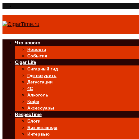
Что нового
Новости
События
Cigar Life
Сигарный гид
Где покурить
Дегустации
4C
Алкоголь
Кофе
Аксессуары
RespecTime
Блоги
Бизнес-среда
Интервью