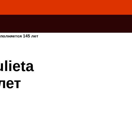
сполняется 145 лет
lieta
лет