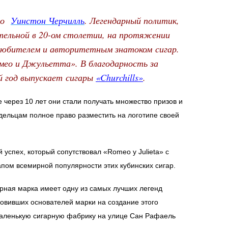
чно
Уинстон Черчилль
. Легендарный политик,
ительной в 20-ом столетии, на протяжении
 любителем и авторитетным знатоком сигар.
омео и Джульетта». В благодарность за
й год выпускает сигары
«Churchills»
.
 через 10 лет они стали получать множество призов и
дельцам полное право разместить на логотипе своей
успех, который сопутствовал «Romeo y Julieta» с
пом всемирной популярности этих кубинских сигар.
арная марка имеет одну из самых лучших легенд
новивших основателей марки на создание этого
маленькую сигарную фабрику на улице Сан Рафаель