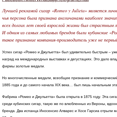
Лучшей рекламой сигар «Romeo y Julieta» является ли
чья персона была признана англичанами наиболее знач
всех долгих лет своей взрослой жизни был страстным
И одним из самых любимых брендов были кубинские «Р
такое признание компания-производитель уже не первы
Успех сигар «Ромео и Джульетта» был удивительно быстрым – уже
наград на международных выставках и дегустациях. Это дало вла
фирмы золотые медали.
Но многочисленные медали, всеобщее признание и коммерческий 
1885 года и до самого начала XIX века… был лишь начальным эта
Фабрика «Ромео и Джульетта» была открыта в 1875 году. Эта сиг
среди кубинских сигар, такую же по влюбленных из Вероны, вдох
бренда. Два испанца Иносенсио Алварес и Хосе Гарсиа отрыли 