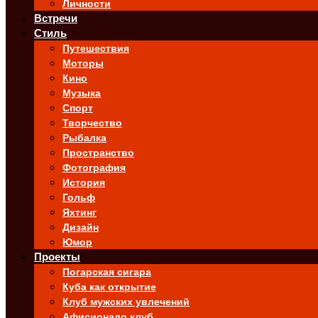
Личности
Встречи
Стиль
Путешествия
Моторы
Кино
Музыка
Спорт
Творчество
Рыбалка
Пространство
Фотография
История
Гольф
Яхтинг
Дизайн
Юмор
Проекты
Погарская сигара
Куба как открытие
Клуб мужских увлечений
Афисионадо клуб