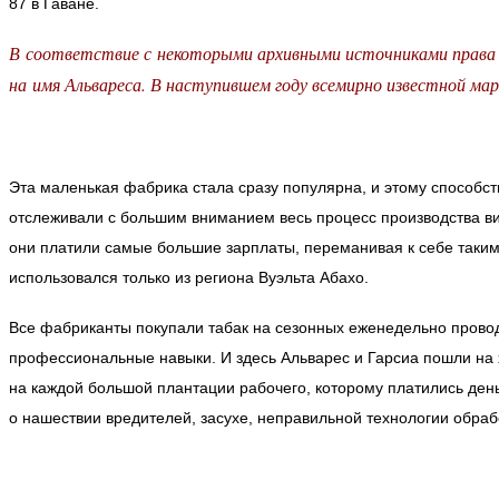
87 в Гаване.
В соответствие с некоторыми архивными источниками права н
на имя Альвареса. В наступившем году всемирно известной мар
Эта маленькая фабрика стала сразу популярна, и этому способст
отслеживали с большим вниманием весь процесс производства вит
они платили самые большие зарплаты, переманивая к себе таким
использовался только из региона Вуэльта Абахо.
Все фабриканты покупали табак на сезонных еженедельно провод
профессиональные навыки. И здесь Альварес и Гарсиа пошли на х
на каждой большой плантации рабочего, которому платились день
о нашествии вредителей, засухе, неправильной технологии обраб