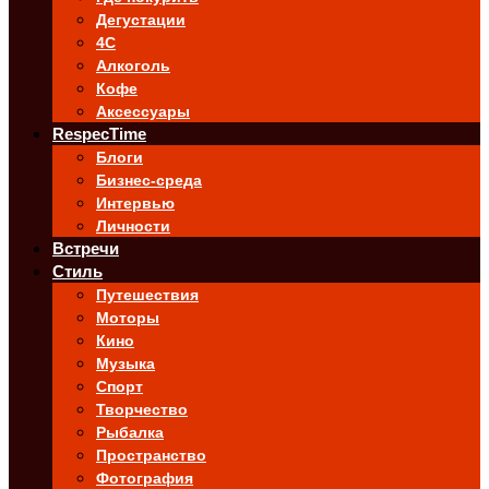
Дегустации
4C
Алкоголь
Кофе
Аксессуары
RespecTime
Блоги
Бизнес-среда
Интервью
Личности
Встречи
Стиль
Путешествия
Моторы
Кино
Музыка
Спорт
Творчество
Рыбалка
Пространство
Фотография