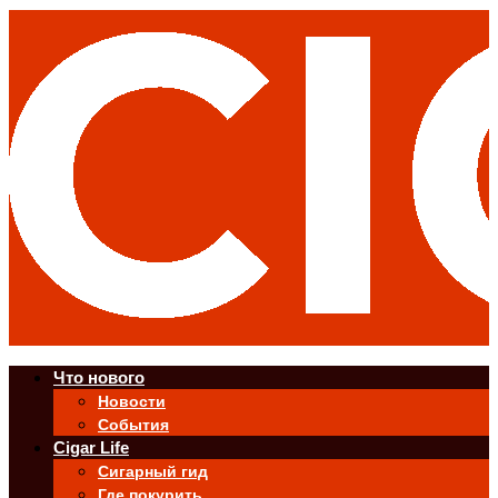
Что нового
Новости
События
Cigar Life
Сигарный гид
Где покурить