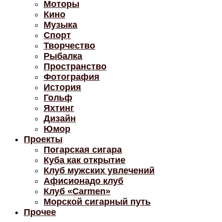
Моторы
Кино
Музыка
Спорт
Творчество
Рыбалка
Пространство
Фотография
История
Гольф
Яхтинг
Дизайн
Юмор
Проекты
Погарская сигара
Куба как открытие
Клуб мужских увлечений
Афисионадо клуб
Клуб «Carmen»
Морской сигарный путь
Прочее