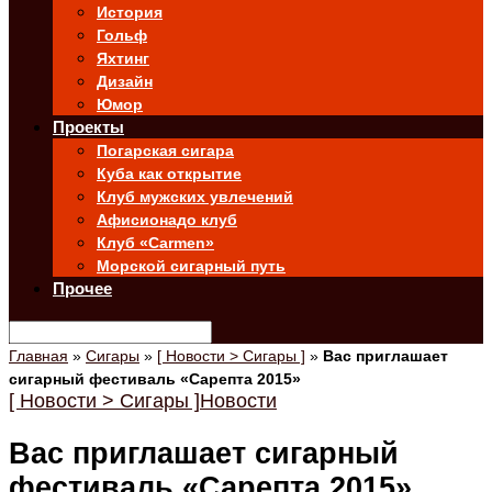
История
Гольф
Яхтинг
Дизайн
Юмор
Проекты
Погарская сигара
Куба как открытие
Клуб мужских увлечений
Афисионадо клуб
Клуб «Carmen»
Морской сигарный путь
Прочее
Главная
»
Сигары
»
[ Новости > Сигары ]
»
Вас приглашает
сигарный фестиваль «Сарепта 2015»
[ Новости > Сигары ]
Новости
Вас приглашает сигарный
фестиваль «Сарепта 2015»