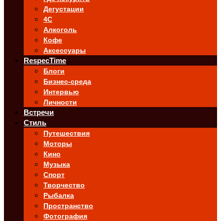
Дегустации
4C
Алкоголь
Кофе
Аксессуары
RespecTime
Блоги
Бизнес-среда
Интервью
Личности
Встречи
Стиль
Путешествия
Моторы
Кино
Музыка
Спорт
Творчество
Рыбалка
Пространство
Фотография