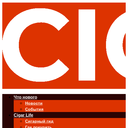
Что нового
Новости
События
Cigar Life
Сигарный гид
Где покурить