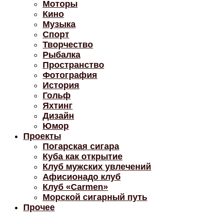
Моторы
Кино
Музыка
Спорт
Творчество
Рыбалка
Пространство
Фотография
История
Гольф
Яхтинг
Дизайн
Юмор
Проекты
Погарская сигара
Куба как открытие
Клуб мужских увлечений
Афисионадо клуб
Клуб «Carmen»
Морской сигарный путь
Прочее