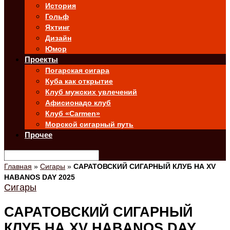
История
Гольф
Яхтинг
Дизайн
Юмор
Проекты
Погарская сигара
Куба как открытие
Клуб мужских увлечений
Афисионадо клуб
Клуб «Carmen»
Морской сигарный путь
Прочее
Главная
»
Сигары
»
САРАТОВСКИЙ СИГАРНЫЙ КЛУБ НА XV
HABANOS DAY 2025
Сигары
САРАТОВСКИЙ СИГАРНЫЙ
КЛУБ НА XV HABANOS DAY