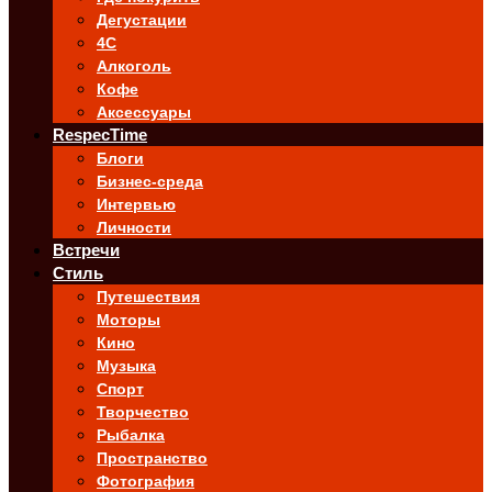
Дегустации
4C
Алкоголь
Кофе
Аксессуары
RespecTime
Блоги
Бизнес-среда
Интервью
Личности
Встречи
Стиль
Путешествия
Моторы
Кино
Музыка
Спорт
Творчество
Рыбалка
Пространство
Фотография