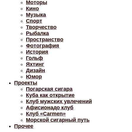
Моторы
Кино
Музыка
Спорт
Творчество
Рыбалка
Пространство
Фотография
История
Гольф
Яхтинг
Дизайн
Юмор
Проекты
Погарская сигара
Куба как открытие
Клуб мужских увлечений
Афисионадо клуб
Клуб «Carmen»
Морской сигарный путь
Прочее