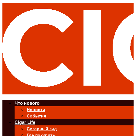
Что нового
Новости
События
Cigar Life
Сигарный гид
Где покурить