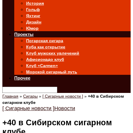
История
Гольф
Яхтинг
Дизайн
Юмор
Проекты
Погарская сигара
Куба как открытие
Клуб мужских увлечений
Афисионадо клуб
Клуб «Carmen»
Морской сигарный путь
Прочее
Главная
»
Сигары
»
[ Сигарные новости ]
»
+40 в Сибирском
сигарном клубе
[ Сигарные новости ]
Новости
+40 в Сибирском сигарном
клубе