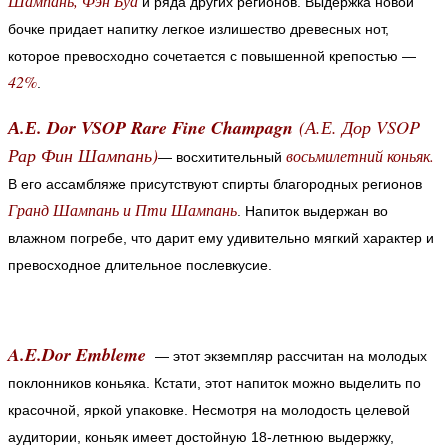
Шампань, Фэн Буа
и ряда других регионов. Выдержка новой
бочке придает напитку легкое излишество древесных нот,
которое превосходно сочетается с повышенной крепостью —
42%
.
А.Е. Dor VSOP Rare Fine Champagn
(
А.Е. Дор VSOP
Рар Фин Шампань)
восьмилетний коньяк.
— восхитительный
В его ассамбляже присутствуют спирты благородных регионов
Гранд Шампань и Пти Шампань
. Напиток выдержан во
влажном погребе, что дарит ему удивительно мягкий характер и
превосходное длительное послевкусие.
A.E.Dor Embleme
— этот экземпляр рассчитан на молодых
поклонников коньяка. Кстати, этот напиток можно выделить по
красочной, яркой упаковке. Несмотря на молодость целевой
аудитории, коньяк имеет достойную 18-летнюю выдержку,