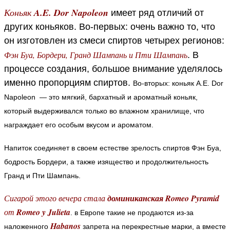
Коньяк
A.E. Dor Napoleon
имеет ряд отличий от
других коньяков. Во-первых: очень важно то, что
он изготовлен из смеси спиртов четырех регионов:
Фэн Буа, Бордери, Гранд Шампань и Пти Шампань
. В
процессе создания, большое внимание уделялось
именно пропорциям спиртов.
Во-вторых: коньяк A.E. Dor
Napoleon — это мягкий, бархатный и ароматный коньяк,
который выдерживался только во влажном хранилище, что
награждает его особым вкусом и ароматом.
Напиток соединяет в своем естестве зрелость спиртов Фэн Буа,
бодрость Бордери, а также изящество и продолжительность
Гранд и Пти Шампань.
Сигарой этого вечера стала
доминиканская
Romeo Pyramid
от
Romeo y Julieta
. в Европе такие не продаются из-за
Habanos
наложенного
запрета на перекрестные марки, а вместе