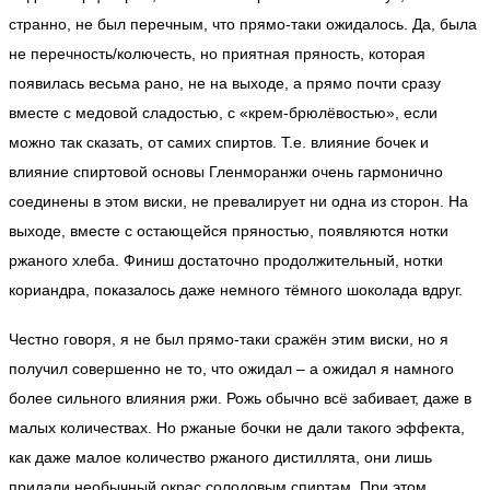
странно, не был перечным, что прямо-таки ожидалось. Да, была
не перечность/колючесть, но приятная пряность, которая
появилась весьма рано, не на выходе, а прямо почти сразу
вместе с медовой сладостью, с «крем-брюлёвостью», если
можно так сказать, от самих спиртов. Т.е. влияние бочек и
влияние спиртовой основы Гленморанжи очень гармонично
соединены в этом виски, не превалирует ни одна из сторон. На
выходе, вместе с остающейся пряностью, появляются нотки
ржаного хлеба. Финиш достаточно продолжительный, нотки
кориандра, показалось даже немного тёмного шоколада вдруг.
Честно говоря, я не был прямо-таки сражён этим виски, но я
получил совершенно не то, что ожидал – а ожидал я намного
более сильного влияния ржи. Рожь обычно всё забивает, даже в
малых количествах. Но ржаные бочки не дали такого эффекта,
как даже малое количество ржаного дистиллята, они лишь
придали необычный окрас солодовым спиртам. При этом