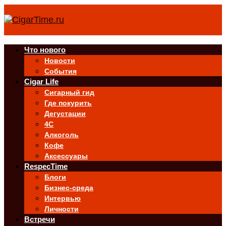
Что нового
Новости
События
Cigar Life
Сигарный гид
Где покурить
Дегустации
4C
Алкоголь
Кофе
Аксессуары
RespecTime
Блоги
Бизнес-среда
Интервью
Личности
Встречи