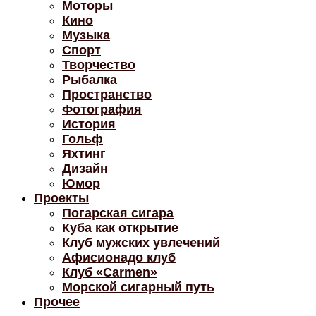
Моторы
Кино
Музыка
Спорт
Творчество
Рыбалка
Пространство
Фотография
История
Гольф
Яхтинг
Дизайн
Юмор
Проекты
Погарская сигара
Куба как открытие
Клуб мужских увлечений
Афисионадо клуб
Клуб «Carmen»
Морской сигарный путь
Прочее