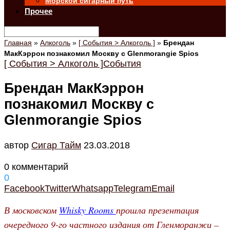
Морской сигарный путь
Прочее
Главная
»
Алкоголь
»
[ События > Алкоголь ]
»
Брендан
МакКэррон познакомил Москву с Glenmorangie Spios
[ События > Алкоголь ]
События
Брендан МакКэррон
познакомил Москву с
Glenmorangie Spios
автор
Cигар Тайм
23.03.2018
0 комментарий
0
Facebook
Twitter
Whatsapp
Telegram
Email
В московском
Whisky Rooms
прошла презентация
очередного 9-го частного издания от Гленморанжи –