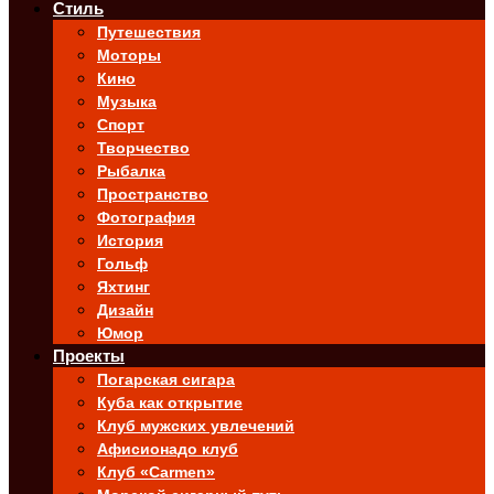
Стиль
Путешествия
Моторы
Кино
Музыка
Спорт
Творчество
Рыбалка
Пространство
Фотография
История
Гольф
Яхтинг
Дизайн
Юмор
Проекты
Погарская сигара
Куба как открытие
Клуб мужских увлечений
Афисионадо клуб
Клуб «Carmen»