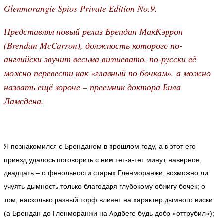
Glenmorangie Spios Private Edition No.9.
Представлял новый релиз Брендан МакКэррон
(Brendan McCarron), должность которого по-
английски звучит весьма витиевато, по-русски её
можно перевести как «главный по бочкам», а можно
назвать ещё короче – преемник доктора Била
Ламсдена.
Я познакомился с Бренданом в прошлом году, а в этот его
приезд удалось поговорить с ним тет-а-тет минут, наверное,
двадцать – о фенольности старых Гленморанжи; возможно ли
учуять дымность только благодаря глубокому обжигу бочек; о
том, насколько разный торф влияет на характер дымного виски
(а Брендан до Гленморанжи на Ардбеге будь добр «оттрубил»);