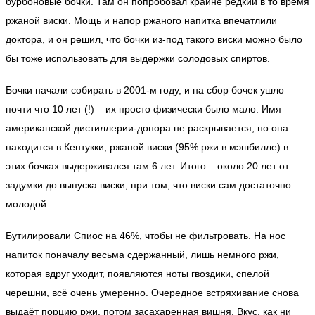
бурбоновые бочки. Там он попробовал крайне редкий в то время
ржаной виски. Мощь и напор ржаного напитка впечатлили
доктора, и он решил, что бочки из-под такого виски можно было
бы тоже использовать для выдержки солодовых спиртов.
Бочки начали собирать в 2001-м году, и на сбор бочек ушло
почти что 10 лет (!) – их просто физически было мало. Имя
американской дистиллерии-донора не раскрывается, но она
находится в Кентукки, ржаной виски (95% ржи в мэшбилле) в
этих бочках выдерживался там 6 лет. Итого – около 20 лет от
задумки до выпуска виски, при том, что виски сам достаточно
молодой.
Бутилировали Спиос на 46%, чтобы не фильтровать. На нос
напиток поначалу весьма сдержанный, лишь немного ржи,
которая вдруг уходит, появляются ноты гвоздики, спелой
черешни, всё очень умеренно. Очередное встряхивание снова
выдаёт порцию ржи, потом засахаренная вишня. Вкус, как ни