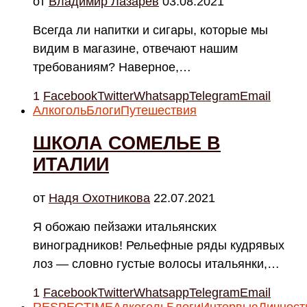
от
Владимир Лазарев
03.08.2021
Всегда ли напитки и сигары, которые мы
видим в магазине, отвечают нашим
требованиям? Наверное,…
1
Facebook
Twitter
Whatsapp
Telegram
Email
Алкоголь
Блоги
Путешествия
ШКОЛА СОМЕЛЬЕ В
ИТАЛИИ
от
Надя Охотникова
22.07.2021
Я обожаю пейзажи итальянских
виноградников! Рельефные ряды кудрявых
лоз — словно густые волосы итальянки,…
1
Facebook
Twitter
Whatsapp
Telegram
Email
RESPECTIME
Алкоголь
Блоги
Интервью
Личност