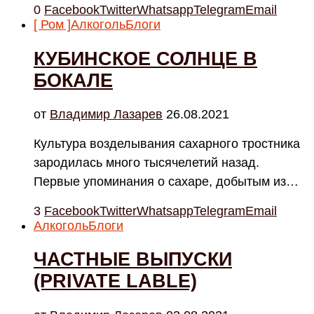
0
Facebook
Twitter
Whatsapp
Telegram
Email
[ Ром ]
Алкоголь
Блоги
КУБИНСКОЕ СОЛНЦЕ В
БОКАЛЕ
от
Владимир Лазарев
26.08.2021
Культура возделывания сахарного тростника
зародилась много тысячелетий назад.
Первые упоминания о сахаре, добытым из…
3
Facebook
Twitter
Whatsapp
Telegram
Email
Алкоголь
Блоги
ЧАСТНЫЕ ВЫПУСКИ
(PRIVATE LABLE)