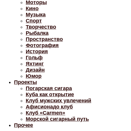
Моторы
Кино
Музыка
Спорт
Творчество
Рыбалка
Пространство
Фотография
История
Гольф
Яхтинг
Дизайн
Юмор
Проекты
Погарская сигара
Куба как открытие
Клуб мужских увлечений
Афисионадо клуб
Клуб «Carmen»
Морской сигарный путь
Прочее