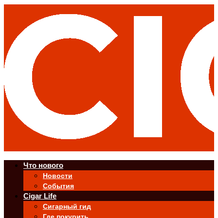
Что нового
Новости
События
Cigar Life
Сигарный гид
Где покурить