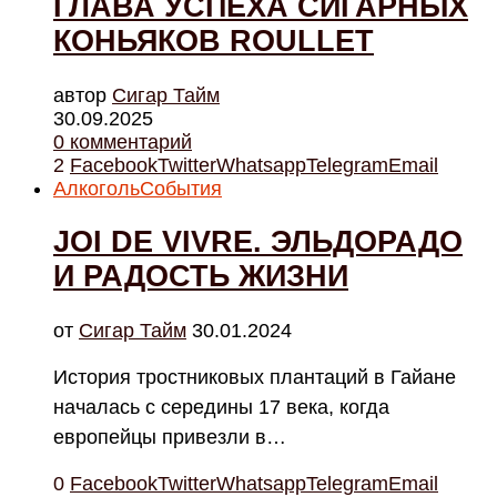
ГЛАВА УСПЕХА СИГАРНЫХ
КОНЬЯКОВ ROULLET
автор
Cигар Тайм
30.09.2025
0 комментарий
2
Facebook
Twitter
Whatsapp
Telegram
Email
Алкоголь
События
JOI DE VIVRE. ЭЛЬДОРАДО
И РАДОСТЬ ЖИЗНИ
от
Cигар Тайм
30.01.2024
История тростниковых плантаций в Гайане
началась с середины 17 века, когда
европейцы привезли в…
0
Facebook
Twitter
Whatsapp
Telegram
Email