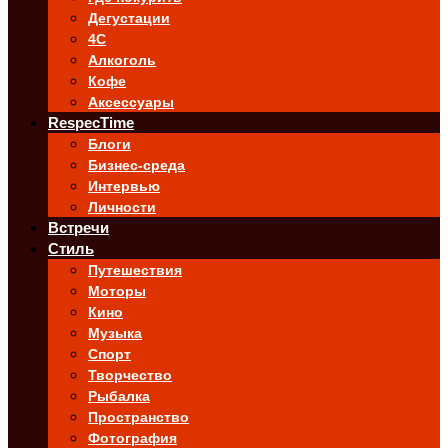
Дегустации
4C
Алкоголь
Кофе
Аксессуары
RespecTime
Блоги
Бизнес-среда
Интервью
Личности
Встречи
Стиль
Путешествия
Моторы
Кино
Музыка
Спорт
Творчество
Рыбалка
Пространство
Фотография