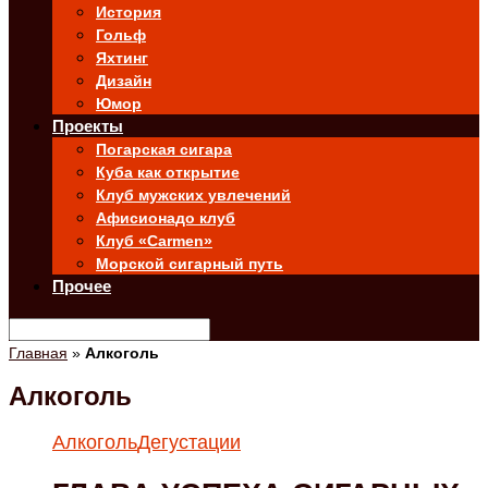
История
Гольф
Яхтинг
Дизайн
Юмор
Проекты
Погарская сигара
Куба как открытие
Клуб мужских увлечений
Афисионадо клуб
Клуб «Carmen»
Морской сигарный путь
Прочее
Главная
»
Алкоголь
Алкоголь
Алкоголь
Дегустации