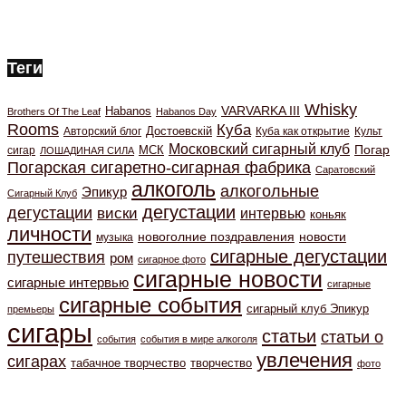
Теги
Whisky
VARVARKA III
Habanos
Brothers Of The Leaf
Habanos Day
Rooms
Куба
Авторский блог
Достоевскiй
Куба как открытие
Культ
Московский сигарный клуб
Погар
МСК
сигар
ЛОШАДИНАЯ СИЛА
Погарская сигаретно-сигарная фабрика
Саратовский
алкоголь
алкогольные
Эпикур
Сигарный Клуб
дегустации
дегустации
виски
интервью
коньяк
личности
новоголние поздравления
новости
музыка
сигарные дегустации
путешествия
ром
сигарное фото
сигарные новости
сигарные интервью
сигарные
сигарные события
сигарный клуб Эпикур
премьеры
сигары
статьи
статьи о
события
события в мире алкоголя
увлечения
сигарах
табачное творчество
творчество
фото