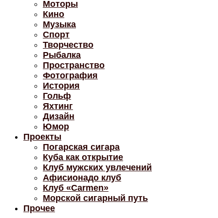
Моторы
Кино
Музыка
Спорт
Творчество
Рыбалка
Пространство
Фотография
История
Гольф
Яхтинг
Дизайн
Юмор
Проекты
Погарская сигара
Куба как открытие
Клуб мужских увлечений
Афисионадо клуб
Клуб «Carmen»
Морской сигарный путь
Прочее