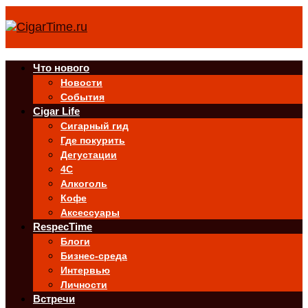
Что нового
Новости
События
Cigar Life
Сигарный гид
Где покурить
Дегустации
4C
Алкоголь
Кофе
Аксессуары
RespecTime
Блоги
Бизнес-среда
Интервью
Личности
Встречи