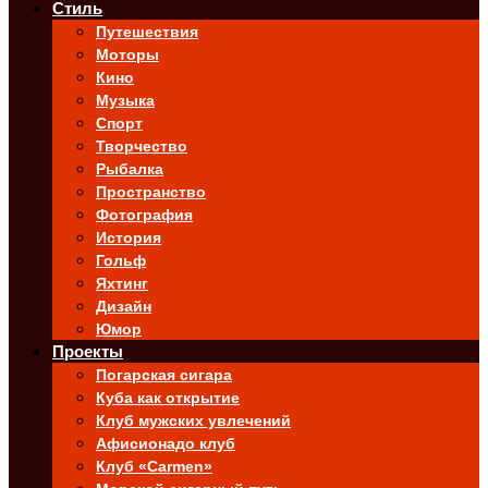
Стиль
Путешествия
Моторы
Кино
Музыка
Спорт
Творчество
Рыбалка
Пространство
Фотография
История
Гольф
Яхтинг
Дизайн
Юмор
Проекты
Погарская сигара
Куба как открытие
Клуб мужских увлечений
Афисионадо клуб
Клуб «Carmen»