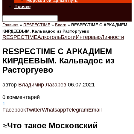
Морской сигарный путь
Прочее
Главная
»
RESPECTIME
»
Блоги
»
RESPECTIME С АРКАДИЕМ
КИРДЕЕВЫМ. Кальвадос из Расторгуево
RESPECTIME
Алкоголь
Блоги
Интервью
Личности
RESPECTIME С АРКАДИЕМ
КИРДЕЕВЫМ. Кальвадос из
Расторгуево
автор
Владимир Лазарев
06.07.2021
0 комментарий
1
Facebook
Twitter
Whatsapp
Telegram
Email
Что такое Московский