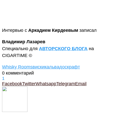
Интервью с
Аркадием Кирдеевым
записал
Владимир Лазарев
Специально для
АВТОРСКОГО БЛОГА
на
CIGARTIME ©
Whisky Rooms
виски
кальвадос
крафт
0 комментарий
1
Facebook
Twitter
Whatsapp
Telegram
Email