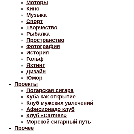
Моторы
Кино
Музыка
Спорт
Творчество
Рыбалка
Пространство
Фотография
История
Гольф
Яхтинг
Дизайн
Юмор
Проекты
Погарская сигара
Куба как открытие
Клуб мужских увлечений
Афисионадо клуб
Клуб «Carmen»
Морской сигарный путь
Прочее