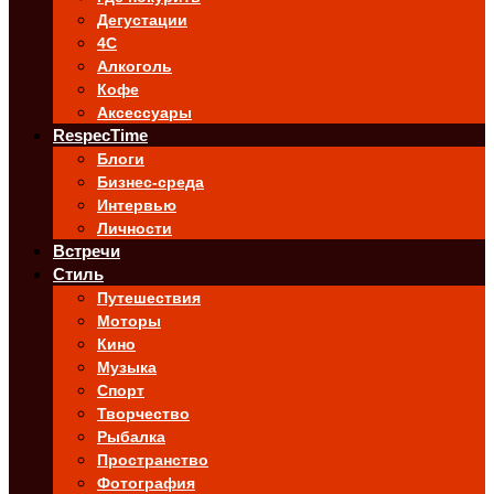
Дегустации
4C
Алкоголь
Кофе
Аксессуары
RespecTime
Блоги
Бизнес-среда
Интервью
Личности
Встречи
Стиль
Путешествия
Моторы
Кино
Музыка
Спорт
Творчество
Рыбалка
Пространство
Фотография