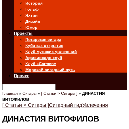
История
Гольф
Яхтинг
Дизайн
Юмор
Проекты
Погарская сигара
Куба как открытие
Клуб мужских увлечений
Афисионадо клуб
Клуб «Carmen»
Морской сигарный путь
Прочее
Главная
»
Сигары
»
[ Статьи > Сигары ]
»
ДИНАСТИЯ
ВИТОФИЛОВ
[ Статьи > Сигары ]
Сигарный гид
Увлечения
ДИНАСТИЯ ВИТОФИЛОВ