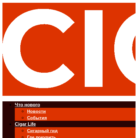
Что нового
Новости
События
Cigar Life
Сигарный гид
Где покурить