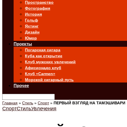
Пространство
Фотография
История
Гольф
Яхтинг
Дизайн
Юмор
Проекты
Погарская сигара
Куба как открытие
Клуб мужских увлечений
Афисионадо клуб
Клуб «Carmen»
Морской сигарный путь
Прочее
Главная
»
Стиль
»
Спорт
»
ПЕРВЫЙ ВЗГЛЯД НА ТАМЭШИВАРИ
Спорт
Стиль
Увлечения