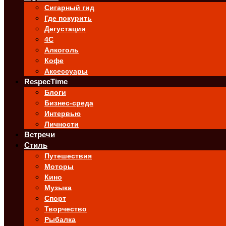
Сигарный гид
Где покурить
Дегустации
4C
Алкоголь
Кофе
Аксессуары
RespecTime
Блоги
Бизнес-среда
Интервью
Личности
Встречи
Стиль
Путешествия
Моторы
Кино
Музыка
Спорт
Творчество
Рыбалка