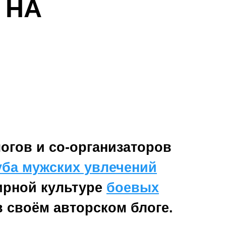
 НА
огов и со-организаторов
уба мужских увлечений
ирной культуре
боевых
в своём авторском блоге.