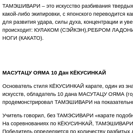
ТАМЭШИВАРИ – это искусство разбивания твердых 
какой-либо экипировки, с японского переводится к
для развития удара, силы духа, концентрации и ув
происходит: КУЛАКОМ (СЭЙКЭН),РЕБРОМ ЛАДОН
НОГИ (КАКАТО).
МАСУТАЦУ ОЯМА 10 Дан КЁКУСИНКАЙ
Основатель стиля КЁКУСИНКАЙ карате, один из зн
искусств, обладатель 10 дана МАСУТАЦУ ОЯМА (го
продемонстрировал ТАМЭШИВАРИ на показательны
Учитель говорил, без ТАМЭСИВАРИ «карате подобно
На соревнованиях по КЁКУСИНКАЙ, ТАМЭШИВАРИ 
Победитель определяется по количеству разбитых 