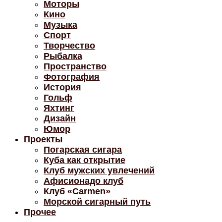
Моторы
Кино
Музыка
Спорт
Творчество
Рыбалка
Пространство
Фотография
История
Гольф
Яхтинг
Дизайн
Юмор
Проекты
Погарская сигара
Куба как открытие
Клуб мужских увлечений
Афисионадо клуб
Клуб «Carmen»
Морской сигарный путь
Прочее