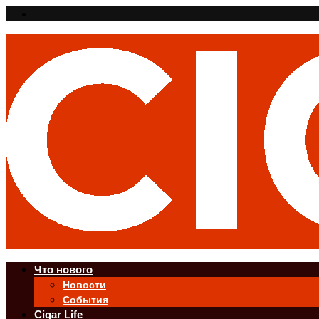
Что нового
Новости
События
Cigar Life