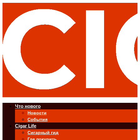
Что нового
Новости
События
Cigar Life
Сигарный гид
Где покурить