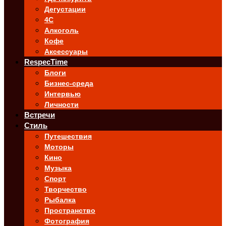
Дегустации
4C
Алкоголь
Кофе
Аксессуары
RespecTime
Блоги
Бизнес-среда
Интервью
Личности
Встречи
Стиль
Путешествия
Моторы
Кино
Музыка
Спорт
Творчество
Рыбалка
Пространство
Фотография