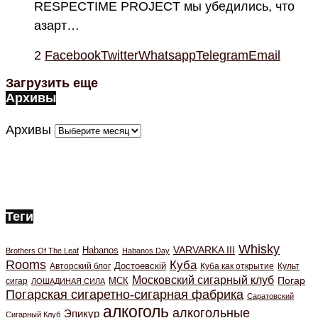
RESPECTIME PROJECT мы убедились, что
азарт…
2
Facebook
Twitter
Whatsapp
Telegram
Email
Загрузить еще
Архивы
Архивы
Теги
Whisky
VARVARKA III
Habanos
Brothers Of The Leaf
Habanos Day
Rooms
Куба
Авторский блог
Достоевскiй
Куба как открытие
Культ
Московский сигарный клуб
Погар
МСК
сигар
ЛОШАДИНАЯ СИЛА
Погарская сигаретно-сигарная фабрика
Саратовский
алкоголь
алкогольные
Эпикур
Сигарный Клуб