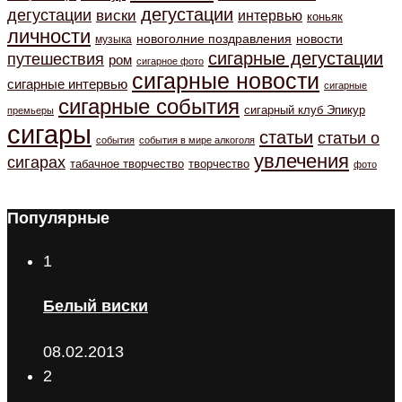
дегустации
дегустации
виски
интервью
коньяк
личности
новоголние поздравления
новости
музыка
сигарные дегустации
путешествия
ром
сигарное фото
сигарные новости
сигарные интервью
сигарные
сигарные события
сигарный клуб Эпикур
премьеры
сигары
статьи
статьи о
события
события в мире алкоголя
увлечения
сигарах
табачное творчество
творчество
фото
Популярные
1
Белый виски
08.02.2013
2