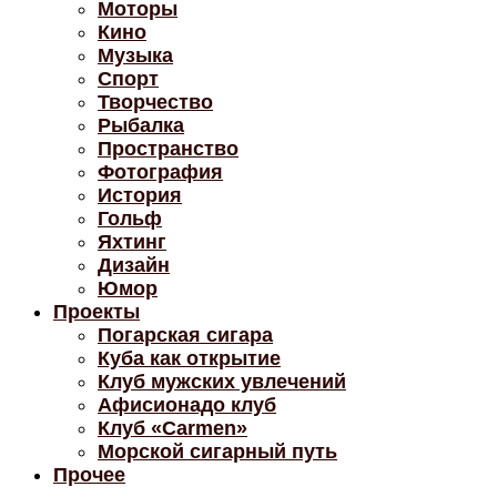
Моторы
Кино
Музыка
Спорт
Творчество
Рыбалка
Пространство
Фотография
История
Гольф
Яхтинг
Дизайн
Юмор
Проекты
Погарская сигара
Куба как открытие
Клуб мужских увлечений
Афисионадо клуб
Клуб «Carmen»
Морской сигарный путь
Прочее