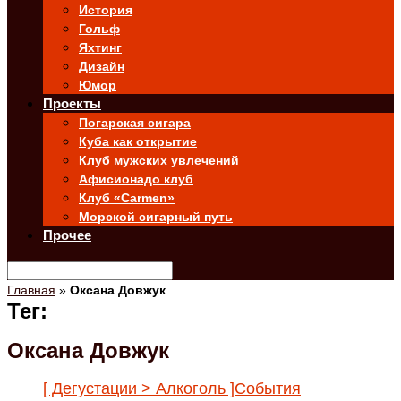
История
Гольф
Яхтинг
Дизайн
Юмор
Проекты
Погарская сигара
Куба как открытие
Клуб мужских увлечений
Афисионадо клуб
Клуб «Carmen»
Морской сигарный путь
Прочее
Главная
»
Оксана Довжук
Тег:
Оксана Довжук
[ Дегустации > Алкоголь ]
События