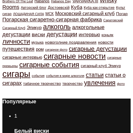
Whisky
VARVARKA III
Habanos
Brothers Of The Leaf
Habanos Day
Rooms
Куба
Авторский блог
Достоевскiй
Куба как открытие
Культ
Московский сигарный клуб
Погар
МСК
сигар
ЛОШАДИНАЯ СИЛА
Погарская сигаретно-сигарная фабрика
Саратовский
алкоголь
алкогольные
Эпикур
Сигарный Клуб
дегустации
дегустации
виски
интервью
коньяк
личности
новоголние поздравления
новости
музыка
сигарные дегустации
путешествия
ром
сигарное фото
сигарные новости
сигарные интервью
сигарные
сигарные события
сигарный клуб Эпикур
премьеры
сигары
статьи
статьи о
события
события в мире алкоголя
увлечения
сигарах
табачное творчество
творчество
фото
Популярные
1
Белый виски