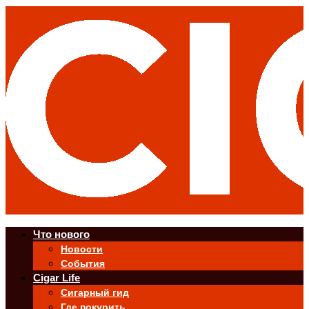
Что нового
Новости
События
Cigar Life
Сигарный гид
Где покурить