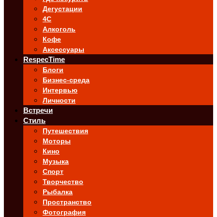
Дегустации
4C
Алкоголь
Кофе
Аксессуары
RespecTime
Блоги
Бизнес-среда
Интервью
Личности
Встречи
Стиль
Путешествия
Моторы
Кино
Музыка
Спорт
Творчество
Рыбалка
Пространство
Фотография