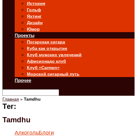
История
Гольф
Яхтинг
Дизайн
Юмор
Проекты
Погарская сигара
Куба как открытие
Клуб мужских увлечений
Афисионадо клуб
Клуб «Carmen»
Морской сигарный путь
Прочее
Главная
»
Tamdhu
Тег:
Tamdhu
Алкоголь
Блоги