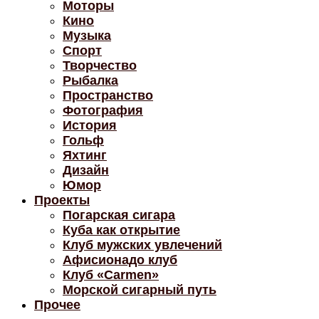
Моторы
Кино
Музыка
Спорт
Творчество
Рыбалка
Пространство
Фотография
История
Гольф
Яхтинг
Дизайн
Юмор
Проекты
Погарская сигара
Куба как открытие
Клуб мужских увлечений
Афисионадо клуб
Клуб «Carmen»
Морской сигарный путь
Прочее