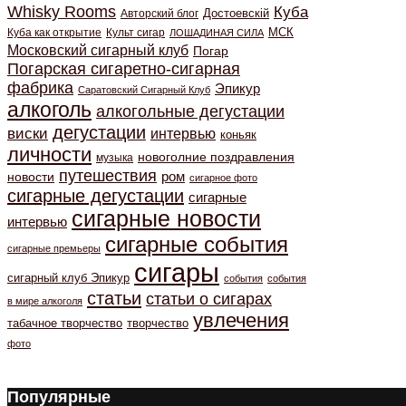
Whisky Rooms
Куба
Авторский блог
Достоевскiй
МСК
Куба как открытие
Культ сигар
ЛОШАДИНАЯ СИЛА
Московский сигарный клуб
Погар
Погарская сигаретно-сигарная
фабрика
Эпикур
Саратовский Сигарный Клуб
алкоголь
алкогольные дегустации
дегустации
виски
интервью
коньяк
личности
новоголние поздравления
музыка
путешествия
ром
новости
сигарное фото
сигарные дегустации
сигарные
сигарные новости
интервью
сигарные события
сигарные премьеры
сигары
сигарный клуб Эпикур
события
события
статьи
статьи о сигарах
в мире алкоголя
увлечения
табачное творчество
творчество
фото
Популярные