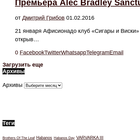
Премьера Alec Bradley Sanct
от
Дмитрий Грибов
01.02.2016
21 января Афисионадо клуб «Сигары и Виски» 
открыв…
0
Facebook
Twitter
Whatsapp
Telegram
Email
Загрузить еще
Архивы
Архивы
Теги
VARVARKA III
Habanos
Brothers Of The Leaf
Habanos Day