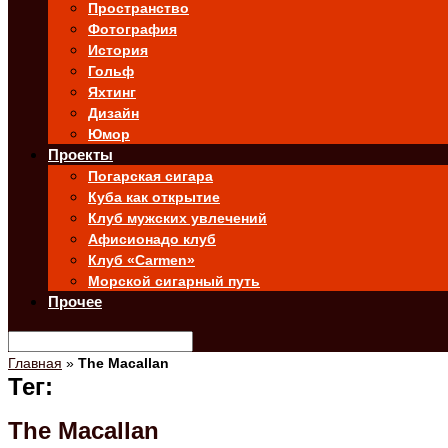
Пространство
Фотография
История
Гольф
Яхтинг
Дизайн
Юмор
Проекты
Погарская сигара
Куба как открытие
Клуб мужских увлечений
Афисионадо клуб
Клуб «Carmen»
Морской сигарный путь
Прочее
Главная
»
The Macallan
Тег:
The Macallan