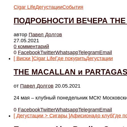
Cigar Life
Дегустации
События
ПОДРОБНОСТИ ВЕЧЕРА THE
автор
Павел Долгов
27.05.2021
0 комментарий
0
Facebook
Twitter
Whatsapp
Telegram
Email
[ Виски ]
Cigar Life
Где покурить
Дегустации
THE MACALLAN и PARTAGAS
от
Павел Долгов
20.05.2021
24 мая – клубный понедельник МСК! Московски
0
Facebook
Twitter
Whatsapp
Telegram
Email
[ Дегустации > Сигары ]
Афисионадо клуб
Где п