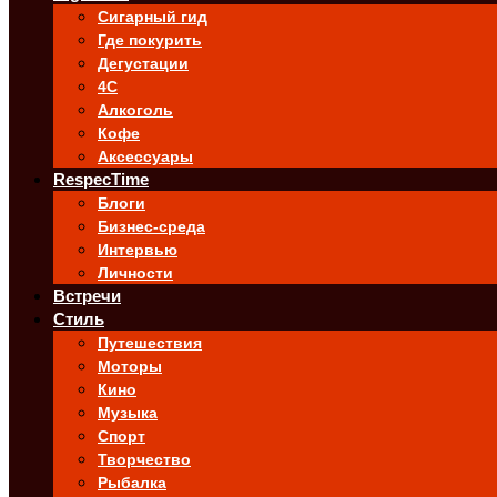
Сигарный гид
Где покурить
Дегустации
4C
Алкоголь
Кофе
Аксессуары
RespecTime
Блоги
Бизнес-среда
Интервью
Личности
Встречи
Стиль
Путешествия
Моторы
Кино
Музыка
Спорт
Творчество
Рыбалка