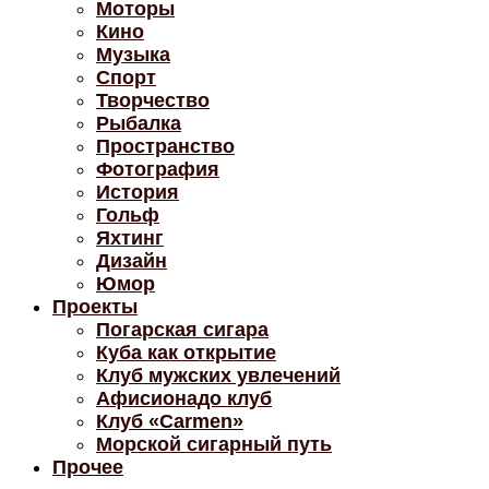
Моторы
Кино
Музыка
Спорт
Творчество
Рыбалка
Пространство
Фотография
История
Гольф
Яхтинг
Дизайн
Юмор
Проекты
Погарская сигара
Куба как открытие
Клуб мужских увлечений
Афисионадо клуб
Клуб «Carmen»
Морской сигарный путь
Прочее