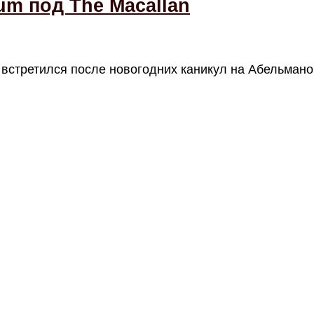
um под The Macallan
встретился после новогодних каникул на Абельмано