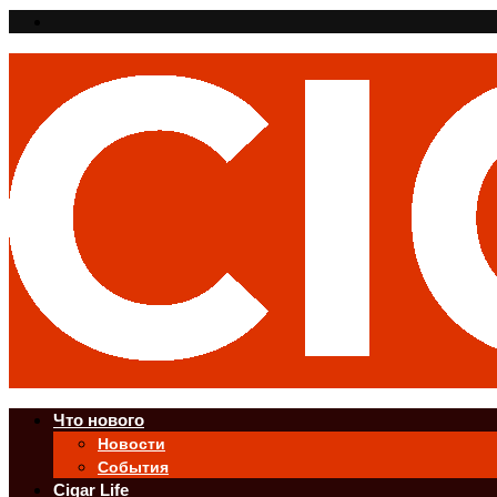
Что нового
Новости
События
Cigar Life