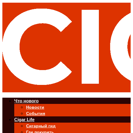
Что нового
Новости
События
Cigar Life
Сигарный гид
Где покурить