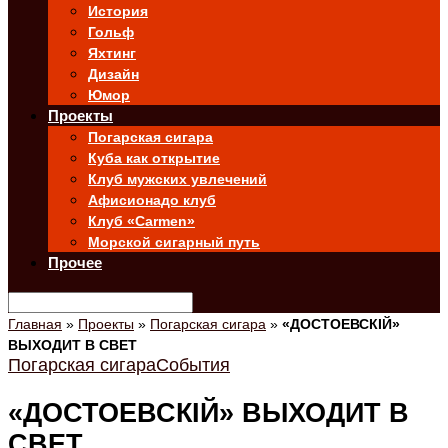
История
Гольф
Яхтинг
Дизайн
Юмор
Проекты
Погарская сигара
Куба как открытие
Клуб мужских увлечений
Афисионадо клуб
Клуб «Carmen»
Морской сигарный путь
Прочее
Главная
»
Проекты
»
Погарская сигара
»
«ДОСТОЕВСКIЙ»
ВЫХОДИТ В СВЕТ
Погарская сигара
События
«ДОСТОЕВСКIЙ» ВЫХОДИТ В
СВЕТ