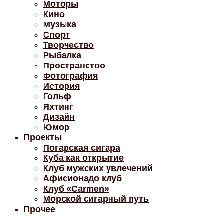
Моторы
Кино
Музыка
Спорт
Творчество
Рыбалка
Пространство
Фотография
История
Гольф
Яхтинг
Дизайн
Юмор
Проекты
Погарская сигара
Куба как открытие
Клуб мужских увлечений
Афисионадо клуб
Клуб «Carmen»
Морской сигарный путь
Прочее