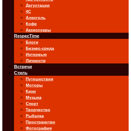
Дегустации
4C
Алкоголь
Кофе
Аксессуары
RespecTime
Блоги
Бизнес-среда
Интервью
Личности
Встречи
Стиль
Путешествия
Моторы
Кино
Музыка
Спорт
Творчество
Рыбалка
Пространство
Фотография