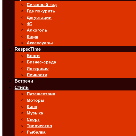
Сигарный гид
Где покурить
Дегустации
4C
Алкоголь
Кофе
Аксессуары
RespecTime
Блоги
Бизнес-среда
Интервью
Личности
Встречи
Стиль
Путешествия
Моторы
Кино
Музыка
Спорт
Творчество
Рыбалка