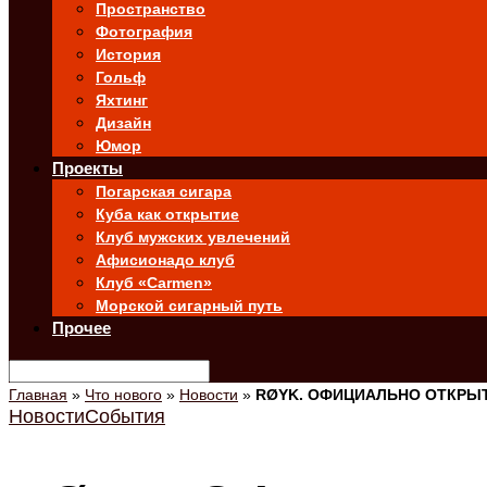
Пространство
Фотография
История
Гольф
Яхтинг
Дизайн
Юмор
Проекты
Погарская сигара
Куба как открытие
Клуб мужских увлечений
Афисионадо клуб
Клуб «Carmen»
Морской сигарный путь
Прочее
Главная
»
Что нового
»
Новости
»
RØYK. ОФИЦИАЛЬНО ОТКРЫ
Новости
События