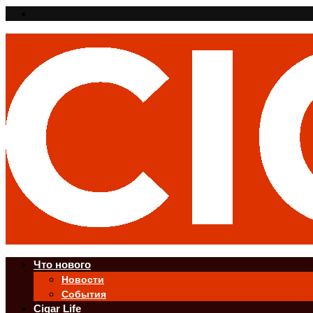
Что нового
Новости
События
Cigar Life