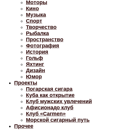
Моторы
Кино
Музыка
Спорт
Творчество
Рыбалка
Пространство
Фотография
История
Гольф
Яхтинг
Дизайн
Юмор
Проекты
Погарская сигара
Куба как открытие
Клуб мужских увлечений
Афисионадо клуб
Клуб «Carmen»
Морской сигарный путь
Прочее