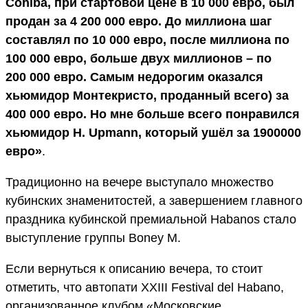
Cohiba, при стартовой цене в 10 000 евро, был
продан за 4 200 000 евро. До миллиона шаг
составлял по 10 000
евро
, после миллиона по
100 000
евро
, больше двух миллионов – по
200 000
евро
. Самым недорогим оказался
хьюмидор Монтекристо, проданный всего) за
400 000 евро. Но мне больше всего понравился
хьюмидор H. Upmann, который ушёл за 1900000
евро»
.
Традиционно на вечере выступало множество
кубинских знаменитостей, а завершением главного
праздника кубинской премиальной Habanos стало
выступление группы Boney M.
Если вернуться к описанию вечера, то стоит
отметить, что автопати XXIII Festival del Habano,
организованное клубом «Московские