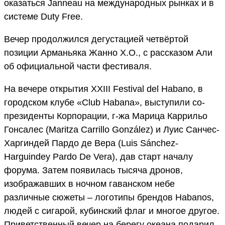
оказаться Janneau на международных рынках и в
системе Duty Free.
Вечер продолжился дегустацией четвёртой
позиции Арманьяка Жанно X.O., с рассказом Али
об официальной части фестиваля.
На вечере открытия XXIII Festival del Habano, в
городском клубе «Club Habana», выступили со-
президенты Корпорации, г-жа Марица Каррильо
Гонсалес (Maritza Carrillo González) и Луис Санчес-
Харгиндей Пардо де Вера (Luis Sánchez-
Harguindey Pardo De Vera), дав старт началу
форума. Затем появилась тысяча дронов,
изображавших в ночном гаванском небе
различные сюжеты – логотипы брендов Habanos,
людей c сигарой, кубинский флаг и многое другое.
Приветственный вечер на берегу океана подарил