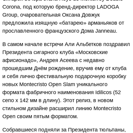
Corona, под которую бренд-директор LADOGA
Group, очаровательная Оксана Довжук
предложила изящную «батарею» арманьяков от
прославленного французского Дома Janneau.
В самом начале встречи Али Альбетков поздравил
Президента сигарного клуба «Московские
афисионадо», Андрея Асеева с недавно
прошедшим Днём рождение, вручив ему от клуба
и себя лично фестивальную подарочную коробку
новых Montecristo Open Slam уникального
формата фабричного наименования Idilicos (52
сепо x 142 мм в длину). Этот релиз, в новом
стильном дизайне расширил линию Montecristo
Open своим пятым форматом.
Собравшиеся подняли за Президента тюльпаны,