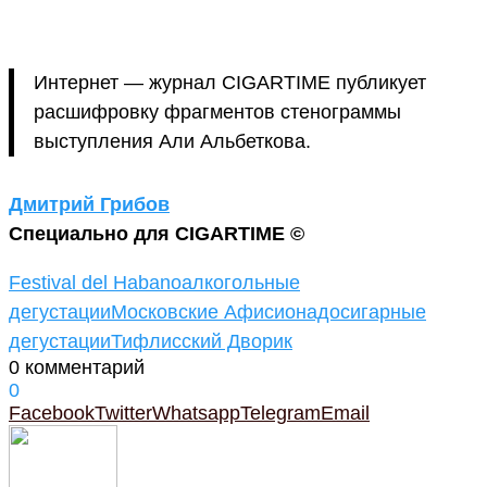
Интернет — журнал CIGARTIME публикует
расшифровку фрагментов стенограммы
выступления Али Альбеткова.
Дмитрий Грибов
Специально для CIGARTIME ©
Festival del Habano
алкогольные
дегустации
Московские Афисионадо
сигарные
дегустации
Тифлисский Дворик
0 комментарий
0
Facebook
Twitter
Whatsapp
Telegram
Email