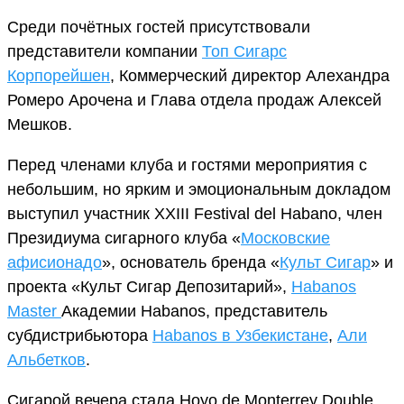
Среди почётных гостей присутствовали
представители компании
Топ Сигарс
Корпорейшен
, Коммерческий директор Алехандра
Ромеро Арочена и Глава отдела продаж Алексей
Мешков.
Перед членами клуба и гостями мероприятия с
небольшим, но ярким и эмоциональным докладом
выступил участник XXIII Festival del Habano, член
Президиума сигарного клуба «
Московские
афисионадо
», основатель бренда «
Культ Сигар
» и
проекта «Культ Сигар Депозитарий»,
Habanos
Master
Академии Habanos, представитель
субдистрибьютора
Habanos в Узбекистане
,
Али
Альбетков
.
Сигарой вечера стала Hoyo de Monterrey Double