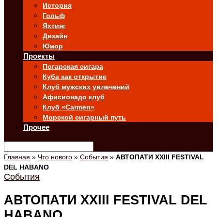
История
Гольф
Яхтинг
Дизайн
Юмор
Проекты
Погарская сигара
Куба как открытие
Клуб мужских увлечений
Афисионадо клуб
Клуб «Carmen»
Морской сигарный путь
Прочее
Главная
»
Что нового
»
События
»
АВТОПАТИ XXIII FESTIVAL
DEL HABANO
События
АВТОПАТИ XXIII FESTIVAL DEL
HABANO