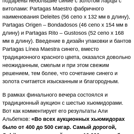
подарены небольшие синие с золотом ларцы с
витолами: Partagas Maestro фабричного
наименования Deleites (56 сепо x 132 мм в длину),
Partagas Origen
– Bondadosos (46 сепо x 154 мм в
длину) и Partagas Rito – Gustosos (52 сепо x 168
мм в длину). Введение в дизайн упаковки и бантов
Partagas Línea Maestra синего, вместо
традиционного красного цвета, оказался довольно
неожиданным, смелым и при этом свежим
решением, тем более, что сочетание синего и
золота считается изысканным и благородным.
В рамках финального вечера состоялся и
традиционный аукцион с шестью хьюмидорами.
Вот как комментирует его результаты Али
Альбетков:
«Во всех аукционных хьюмидорах
было от 400 до 500 сигар. Самый дорогой,