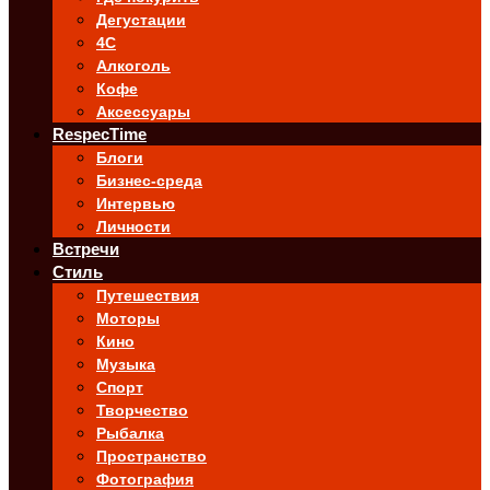
Дегустации
4C
Алкоголь
Кофе
Аксессуары
RespecTime
Блоги
Бизнес-среда
Интервью
Личности
Встречи
Стиль
Путешествия
Моторы
Кино
Музыка
Спорт
Творчество
Рыбалка
Пространство
Фотография