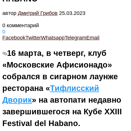
автор
Дмитрий Грибов
25.03.2023
0 комментарий
0
Facebook
Twitter
Whatsapp
Telegram
Email
16 марта, в четверг, клуб
«Московские Афисионадо»
собрался в сигарном лаунже
ресторана «
Тифлисский
Дворик
» на автопати недавно
завершившегося на Кубе XXIII
Festival del Habano.