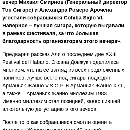
вечер Михаил Смирнов (Генеральный директор
Топ Сигарс) и Алехандра Ромеро Арочена
угостили собравшихся Cohiba Siglo VI.
Наверное – лучшая сигара, которую выдавали
в рамках фестиваля, за что большая
благодарность организаторам этого вечера»
.
Предваряя рассказ Али о последнем дне XXIII
Festival del Habano, Оксана Довжук поделилась
мнением, что на её взгляд из всех предложенных
напитков, лучше всего под сигары подходят
Арманьяк Жанно V.S.О.P. и Арманьяк Жанно X.O.,
а также – Арманьяк Жанно миллезим 1983.
Именно миллезим стал позицией, завершившей
алкогольную дегустацию этого вечера.
После того как собравшиеся смогли оценить
Арманьяк Жанно со спиртами 40-летней