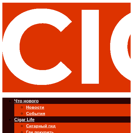
Что нового
Новости
События
Cigar Life
Сигарный гид
Где покурить