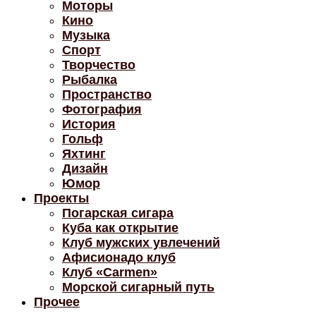
Моторы
Кино
Музыка
Спорт
Творчество
Рыбалка
Пространство
Фотография
История
Гольф
Яхтинг
Дизайн
Юмор
Проекты
Погарская сигара
Куба как открытие
Клуб мужских увлечений
Афисионадо клуб
Клуб «Carmen»
Морской сигарный путь
Прочее