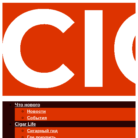
Что нового
Новости
События
Cigar Life
Сигарный гид
Где покурить