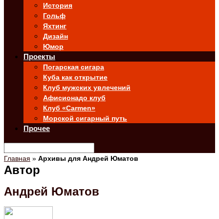
История
Гольф
Яхтинг
Дизайн
Юмор
Проекты
Погарская сигара
Куба как открытие
Клуб мужских увлечений
Афисионадо клуб
Клуб «Carmen»
Морской сигарный путь
Прочее
Главная
»
Архивы для Андрей Юматов
Автор
Андрей Юматов