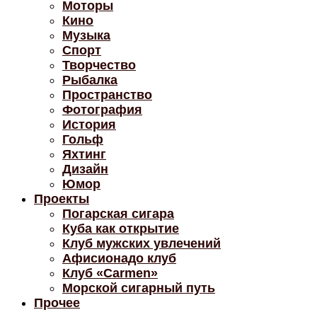
Моторы
Кино
Музыка
Спорт
Творчество
Рыбалка
Пространство
Фотография
История
Гольф
Яхтинг
Дизайн
Юмор
Проекты
Погарская сигара
Куба как открытие
Клуб мужских увлечений
Афисионадо клуб
Клуб «Carmen»
Морской сигарный путь
Прочее