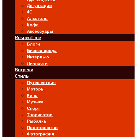
Дегустации
4C
Алкоголь
Кофе
Аксессуары
RespecTime
Блоги
Бизнес-среда
Интервью
Личности
Встречи
Стиль
Путешествия
Моторы
Кино
Музыка
Спорт
Творчество
Рыбалка
Пространство
Фотография