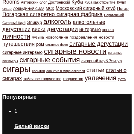
Rooms
Куба
Авторский блог
Достоевскiй
Куба как открытие
Культ
Московский сигарный клуб
Погар
МСК
сигар
ЛОШАДИНАЯ СИЛА
Погарская сигаретно-сигарная фабрика
Саратовский
алкоголь
алкогольные
Эпикур
Сигарный Клуб
дегустации
дегустации
виски
интервью
коньяк
личности
новоголние поздравления
новости
музыка
сигарные дегустации
путешествия
ром
сигарное фото
сигарные новости
сигарные интервью
сигарные
сигарные события
сигарный клуб Эпикур
премьеры
сигары
статьи
статьи о
события
события в мире алкоголя
увлечения
сигарах
табачное творчество
творчество
фото
Популярные
1
Белый виски