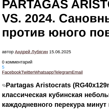
PARTAGAS ARIST
VS. 2024. Санов
против юного по
автор
Андрей Лубягин
15.06.2025
0 комментарий
5
Facebook
Twitter
Whatsapp
Telegram
Email
Partagas Aristocrats (RG40x129
классическая кубинская неболь
каждодневного перекура минут н