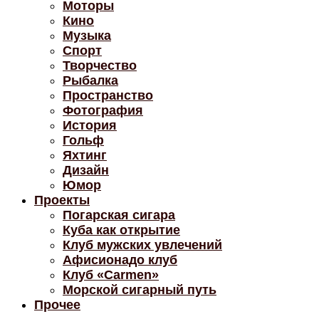
Моторы
Кино
Музыка
Спорт
Творчество
Рыбалка
Пространство
Фотография
История
Гольф
Яхтинг
Дизайн
Юмор
Проекты
Погарская сигара
Куба как открытие
Клуб мужских увлечений
Афисионадо клуб
Клуб «Carmen»
Морской сигарный путь
Прочее