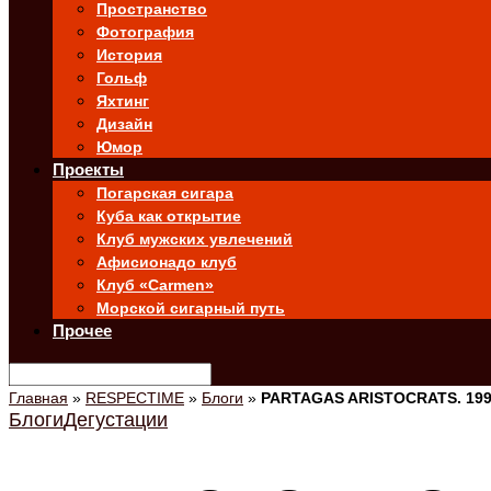
Пространство
Фотография
История
Гольф
Яхтинг
Дизайн
Юмор
Проекты
Погарская сигара
Куба как открытие
Клуб мужских увлечений
Афисионадо клуб
Клуб «Carmen»
Морской сигарный путь
Прочее
Главная
»
RESPECTIME
»
Блоги
»
PARTAGAS ARISTOCRATS. 199
Блоги
Дегустации