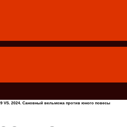
9 VS. 2024. Сановный вельможа против юного повесы