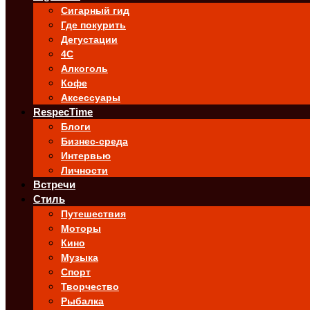
Сигарный гид
Где покурить
Дегустации
4C
Алкоголь
Кофе
Аксессуары
RespecTime
Блоги
Бизнес-среда
Интервью
Личности
Встречи
Стиль
Путешествия
Моторы
Кино
Музыка
Спорт
Творчество
Рыбалка