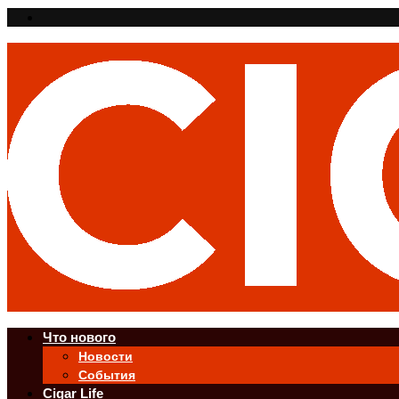
Что нового
Новости
События
Cigar Life