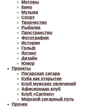
Моторы
Кино
Музыка
Спорт
Творчество
Рыбалка
Пространство
Фотография
История
Гольф
Яхтинг
Дизайн
Юмор
Проекты
Погарская сигара
Куба как открытие
Клуб мужских увлечений
Афисионадо клуб
Клуб «Carmen»
Морской сигарный путь
Прочее