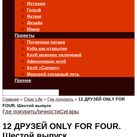
История
Гольф
Яхтинг
Дизайн
Юмор
Проекты
Погарская сигара
Куба как открытие
Клуб мужских увлечений
Афисионадо клуб
Клуб «Carmen»
Морской сигарный путь
Прочее
Главная
»
Cigar Life
»
Где покурить
»
12 ДРУЗЕЙ ONLY FOR
FOUR. Шестой выпуск
Где покурить
Личности
Сигары
12 ДРУЗЕЙ ONLY FOR FOUR.
Шестой выпуск