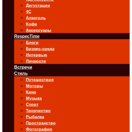
Дегустации
4C
Алкоголь
Кофе
Аксессуары
RespecTime
Блоги
Бизнес-среда
Интервью
Личности
Встречи
Стиль
Путешествия
Моторы
Кино
Музыка
Спорт
Творчество
Рыбалка
Пространство
Фотография