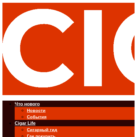
Что нового
Новости
События
Cigar Life
Сигарный гид
Где покурить