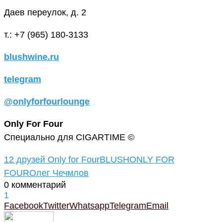
Даев переулок, д. 2
т.: +7 (965) 180-3133
blushwine.ru
telegram
@onlyforfourlounge
Only For Four
Специально для CIGARTIME ©
12 друзей Only for Four
BLUSH
ONLY FOR
FOUR
Олег Чечмлов
0 комментарий
1
Facebook
Twitter
Whatsapp
Telegram
Email