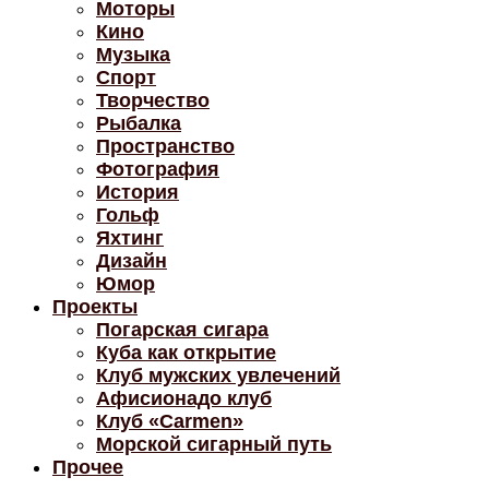
Моторы
Кино
Музыка
Спорт
Творчество
Рыбалка
Пространство
Фотография
История
Гольф
Яхтинг
Дизайн
Юмор
Проекты
Погарская сигара
Куба как открытие
Клуб мужских увлечений
Афисионадо клуб
Клуб «Carmen»
Морской сигарный путь
Прочее