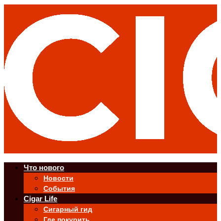
Что нового
Новости
События
Cigar Life
Сигарный гид
Где покурить