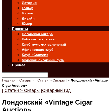
История
Гольф
Яхтинг
Дизайн
Юмор
Проекты
Погарская сигара
Куба как открытие
Клуб мужских увлечений
Афисионадо клуб
Клуб «Carmen»
Морской сигарный путь
Прочее
Главная
»
Сигары
»
[ Статьи > Сигары ]
»
Лондонский «Vintage
Cigar Auction»
[ Статьи > Сигары ]
Сигарный гид
Лондонский «Vintage Cigar
Auction»