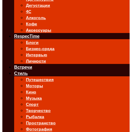
Дегустации
4C
Алкоголь
Кофе
Аксессуары
RespecTime
Блоги
Бизнес-среда
Интервью
Личности
Встречи
Стиль
Путешествия
Моторы
Кино
Музыка
Спорт
Творчество
Рыбалка
Пространство
Фотография