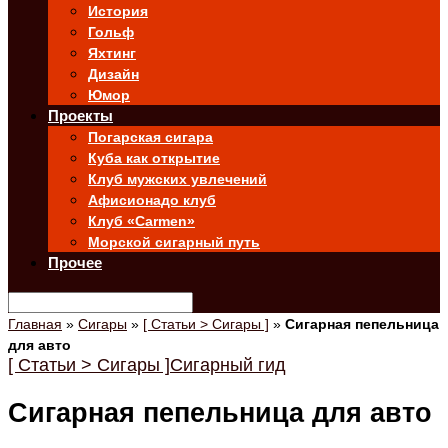
История
Гольф
Яхтинг
Дизайн
Юмор
Проекты
Погарская сигара
Куба как открытие
Клуб мужских увлечений
Афисионадо клуб
Клуб «Carmen»
Морской сигарный путь
Прочее
Главная
»
Сигары
»
[ Статьи > Сигары ]
»
Сигарная пепельница
для авто
[ Статьи > Сигары ]
Сигарный гид
Сигарная пепельница для авто