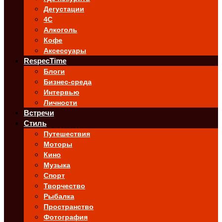
Дегустации
4C
Алкоголь
Кофе
Аксессуары
RespecTime
Блоги
Бизнес-среда
Интервью
Личности
Встречи
Стиль
Путешествия
Моторы
Кино
Музыка
Спорт
Творчество
Рыбалка
Пространство
Фотография