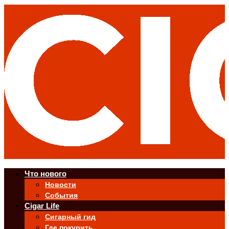
Что нового
Новости
События
Cigar Life
Сигарный гид
Где покурить