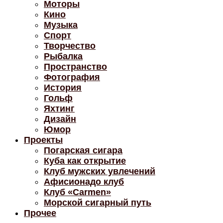
Моторы
Кино
Музыка
Спорт
Творчество
Рыбалка
Пространство
Фотография
История
Гольф
Яхтинг
Дизайн
Юмор
Проекты
Погарская сигара
Куба как открытие
Клуб мужских увлечений
Афисионадо клуб
Клуб «Carmen»
Морской сигарный путь
Прочее