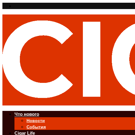
Что нового
Новости
События
Cigar Life