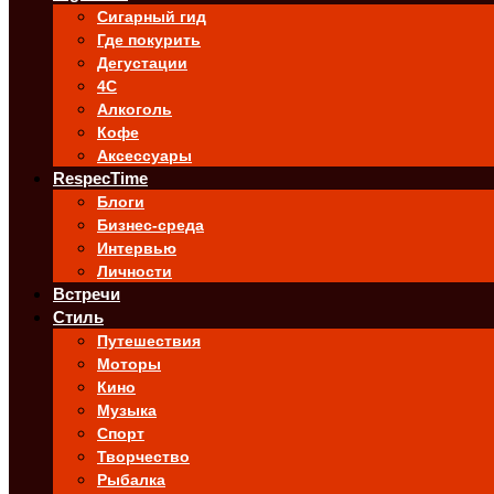
Сигарный гид
Где покурить
Дегустации
4C
Алкоголь
Кофе
Аксессуары
RespecTime
Блоги
Бизнес-среда
Интервью
Личности
Встречи
Стиль
Путешествия
Моторы
Кино
Музыка
Спорт
Творчество
Рыбалка