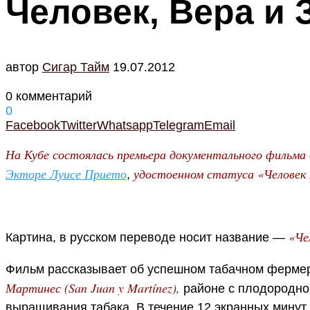
Человек, Вера и 
автор
Cигар Тайм
19.07.2012
0 комментарий
0
Facebook
Twitter
Whatsapp
Telegram
Email
На Кубе состоялась премьера документального фильма 
Экторе Луисе Прието
удостоенном статуса «Человек
,
«Че
Картина, в русском переводе носит название —
Фильм рассказывает об успешном табачном ферме
Мартинес
(San Juan y Martínez),
районе с плодородно
выращивания табака. В течение 12 экранных минут,