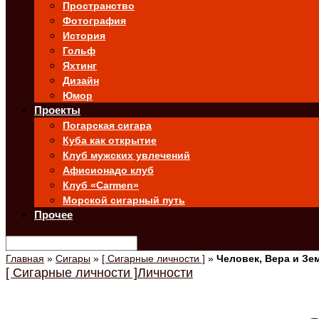
Пространство
Фотография
История
Гольф
Яхтинг
Дизайн
Юмор
Проекты
Погарская сигара
Куба как открытие
Клуб мужских увлечений
Афисионадо клуб
Клуб «Carmen»
Морской сигарный путь
Прочее
Главная
»
Сигары
»
[ Сигарные личности ]
»
Человек, Вера и Зе
[ Сигарные личности ]
Личности