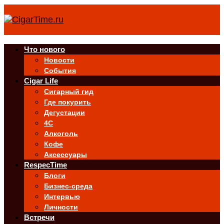
Что нового
Новости
События
Cigar Life
Сигарный гид
Где покурить
Дегустации
4C
Алкоголь
Кофе
Аксессуары
RespecTime
Блоги
Бизнес-среда
Интервью
Личности
Встречи