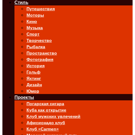
Стиль
Путешествия
Моторы
Кино
Музыка
Спорт
Творчество
Рыбалка
Пространство
Фотография
История
Гольф
Яхтинг
Дизайн
Юмор
Проекты
Погарская сигара
Куба как открытие
Клуб мужских увлечений
Афисионадо клуб
Клуб «Carmen»