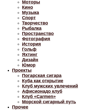
Моторы
Кино
Музыка
Спорт
Творчество
Рыбалка
Пространство
Фотография
История
Гольф
Яхтинг
Дизайн
Юмор
Проекты
Погарская сигара
Куба как открытие
Клуб мужских увлечений
Афисионадо клуб
Клуб «Carmen»
Морской сигарный путь
Прочее