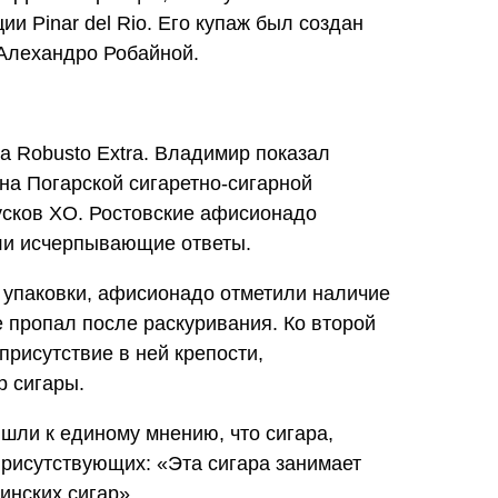
и Pinar del Rio. Его купаж был создан
 Алехандро Робайной.
а Robusto Extra. Владимир показал
на Погарской сигаретно-сигарной
усков XO. Ростовские афисионадо
ли исчерпывающие ответы.
й упаковки, афисионадо отметили наличие
 пропал после раскуривания. Ко второй
присутствие в ней крепости,
 сигары.
шли к единому мнению, что сигара,
присутствующих: «Эта сигара занимает
инских сигар».