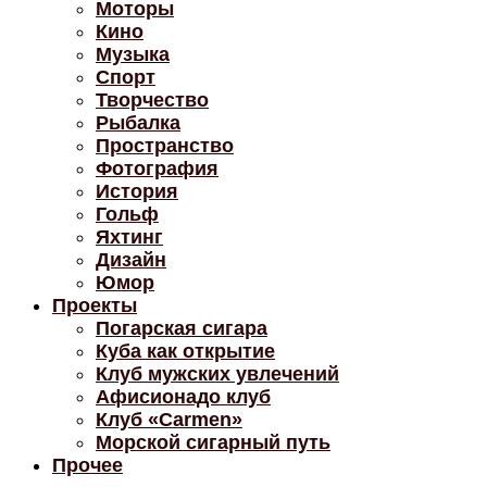
Моторы
Кино
Музыка
Спорт
Творчество
Рыбалка
Пространство
Фотография
История
Гольф
Яхтинг
Дизайн
Юмор
Проекты
Погарская сигара
Куба как открытие
Клуб мужских увлечений
Афисионадо клуб
Клуб «Carmen»
Морской сигарный путь
Прочее