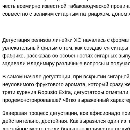
честь всемирно известной табаководческой провинци
совместно с великим сигарным патриархом, доном
Дегустация релизов линейки XO началась с формат
увлекательный фильм о том, как создаются сигары 
фабрике, рассказав об особенностях сигарных вып
задавали Владимиру различные вопросы и получа
В самом начале дегустации, при вскрытии сигарно
неуловимого фруктового аромата, который сразу же
трети курения Robusto Extra, дегустаторы отметили 
продемонстрировавшей чётко выраженный характер
Завершая процесс дегустации, все афисионадо при
действительно, достойная. Как выразился один из 
достойное место среди большого количества не куб