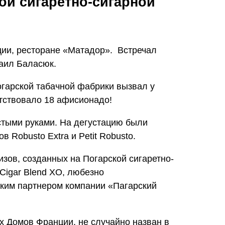
ой сигаретно-сигарной
ции, ресторане «Матадор». Встречал
хаил Баласюк.
огарской табачной фабрики вызвал у
утствовало 18 афисионадо!
стыми руками. На дегустацию были
 Robusto Extra и Petit Robusto.
ов, созданных на Погарской сигаретно-
 Cigar Blend XO, любезно
ским партнером компании «Пагарский
ых Домов Франции, не случайно назван в