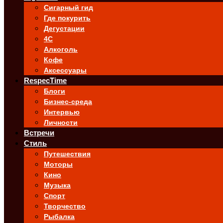
Сигарный гид
Где покурить
Дегустации
4C
Алкоголь
Кофе
Аксессуары
RespecTime
Блоги
Бизнес-среда
Интервью
Личности
Встречи
Стиль
Путешествия
Моторы
Кино
Музыка
Спорт
Творчество
Рыбалка