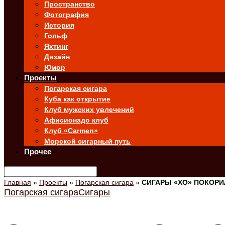
Пространство
Фотография
История
Гольф
Яхтинг
Дизайн
Юмор
Проекты
Погарская сигара
Куба как открытие
Клуб мужских увлечений
Афисионадо клуб
Клуб «Carmen»
Морской сигарный путь
Прочее
Главная
»
Проекты
»
Погарская сигара
»
СИГАРЫ «XO» ПОКОРИ
Погарская сигара
Сигары