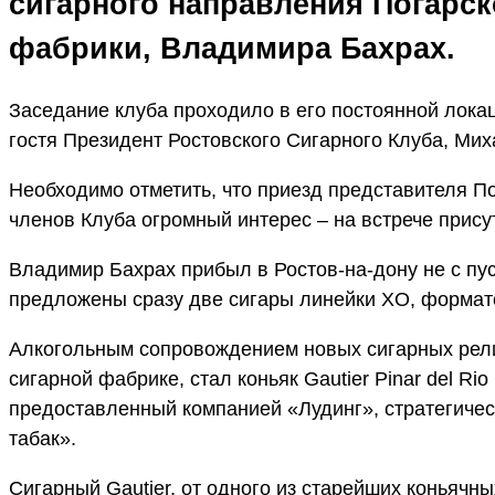
сигарного направления Погарск
фабрики, Владимира Бахрах.
Заседание клуба проходило в его постоянной лока
гостя Президент Ростовского Сигарного Клуба, Ми
Необходимо отметить, что приезд представителя П
членов Клуба огромный интерес – на встрече прис
Владимир Бахрах прибыл в Ростов-на-дону не с пу
предложены сразу две сигары линейки XO, форматов
Алкогольным сопровождением новых сигарных релиз
сигарной фабрике, стал коньяк Gautier Pinar del Rio
предоставленный компанией «Лудинг», стратегиче
табак».
Сигарный Gautier, от одного из старейших коньячн