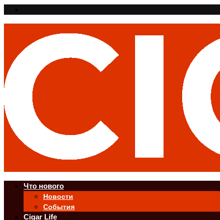
Что нового
Новости
События
Cigar Life