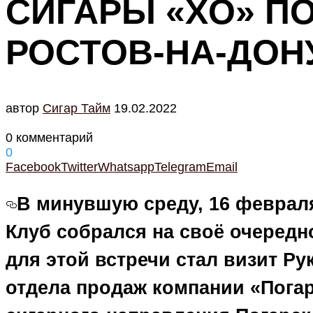
СИГАРЫ «XO» П
РОСТОВ-НА-ДОН
автор
Cигар Тайм
19.02.2022
0 комментарий
0
Facebook
Twitter
Whatsapp
Telegram
Email
В минувшую среду, 16 феврал
Клуб собрался на своё очередн
для этой встречи стал визит Р
отдела продаж компании «Погар