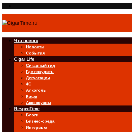
Что нового
Новости
События
Cigar Life
Сигарный гид
Где покурить
Дегустации
4C
Алкоголь
Кофе
Аксессуары
RespecTime
Блоги
Бизнес-среда
Интервью