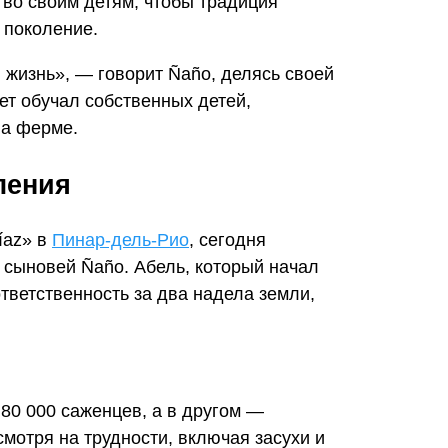
тво своим детям, чтобы традиция
 поколение.
я жизнь», — говорит Ñaño, делясь своей
ет обучал собственных детей,
на ферме.
ления
íaz» в
Пинар-дель-Рио
, сегодня
 сыновей Ñaño. Абель, который начал
ответственность за два надела земли,
 80 000 саженцев, а в другом —
смотря на трудности, включая засухи и