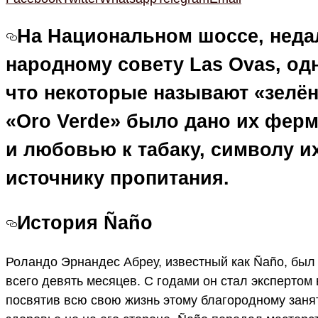
На Национальном шоссе, недал
народному совету Las Ovas, од
что некоторые называют «зелё
«Oro Verde» было дано их ферм
и любовью к табаку, символу и
источнику пропитания.
История Ñaño
Роландо Эрнандес Абреу, известный как Ñaño, был 
всего девять месяцев. С годами он стал экспертом
посвятив всю свою жизнь этому благородному занят