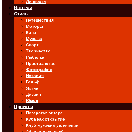
Личности
Встречи
Стиль
Путешествия
Моторы
Кино
Музыка
Спорт
Творчество
Рыбалка
Пространство
Фотография
История
Гольф
Яхтинг
Дизайн
Юмор
Проекты
Погарская сигара
Куба как открытие
Клуб мужских увлечений
Афисионадо клуб