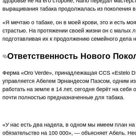
здоровье не на его стороне, Ñaño передал мастерс
выращивания табака продолжалась из поколения в
«Я мечтаю о табаке, он в моей крови, это и есть мо
страстью. На протяжении своей жизни он с малых л
подготавливая их к продолжению семейного дела 
Ответственность Нового Поко
Ферма «Oro Verde», принадлежащая CCS «Estelo D
управляется Абелем Эрнандесом Паэсом, одним из
работать на земле в 14 лет, сегодня берёт на себя 
почти полностью предназначенные для табака.
«У нас есть два надела, в одном мы имеем план на
обязательство на 100 000», — объясняет Абель. Не