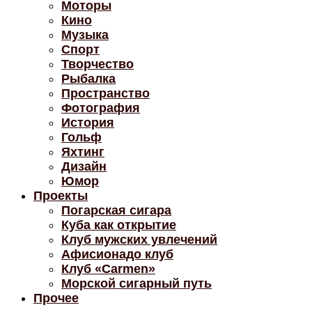
Моторы
Кино
Музыка
Спорт
Творчество
Рыбалка
Пространство
Фотография
История
Гольф
Яхтинг
Дизайн
Юмор
Проекты
Погарская сигара
Куба как открытие
Клуб мужских увлечений
Афисионадо клуб
Клуб «Carmen»
Морской сигарный путь
Прочее